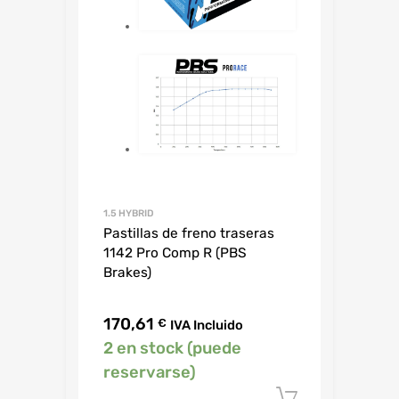
1.5 HYBRID
Pastillas de freno traseras
1142 Pro Comp R (PBS
Brakes)
170,61
€
IVA Incluido
2 en stock (puede
reservarse)
Añadir al c