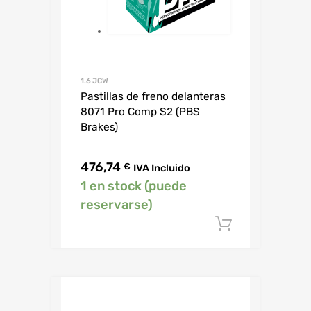
1.6 JCW
Pastillas de freno delanteras
8071 Pro Comp S2 (PBS
Brakes)
476,74
€
IVA Incluido
1 en stock (puede
reservarse)
Añadir al c