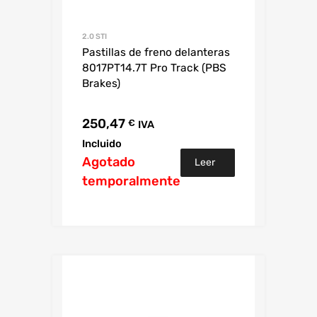
2.0 STI
Pastillas de freno delanteras
8017PT14.7T Pro Track (PBS
Brakes)
250,47
€
IVA
Incluido
Agotado
Leer
temporalmente
más