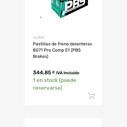
1.6 JCW
Pastillas de freno delanteras
8071 Pro Comp E1 (PBS
Brakes)
344,85
€
IVA Incluido
1 en stock (puede
reservarse)
Añadir al c