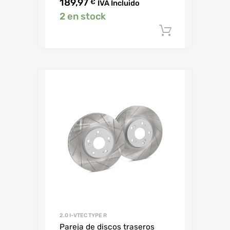
189,97
€
IVA Incluido
2 en stock
Añadir al c
2.0 I-VTEC TYPE R
Pareja de discos traseros