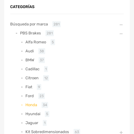
CATEGORÍAS
Búsqueda por marca
281
PBS Brakes
281
Alfa Romeo
5
Audi
38
BMW
37
Cadillac
1
Citroen
12
Fiat
9
Ford
23
Honda
34
Hyundai
5
Jaguar
1
Kit Sobredimensionados
63