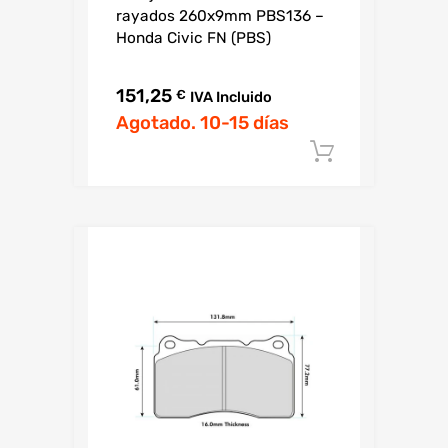
rayados 260x9mm PBS136 –
Honda Civic FN (PBS)
151,25
€
IVA Incluido
Agotado. 10-15 días
Añadir al c