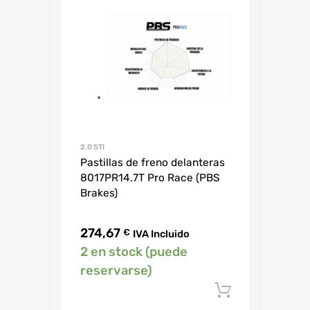
2.0 STI
Pastillas de freno delanteras
8017PR14.7T Pro Race (PBS
Brakes)
274,67
€
IVA Incluido
2 en stock (puede
reservarse)
Añadir al c