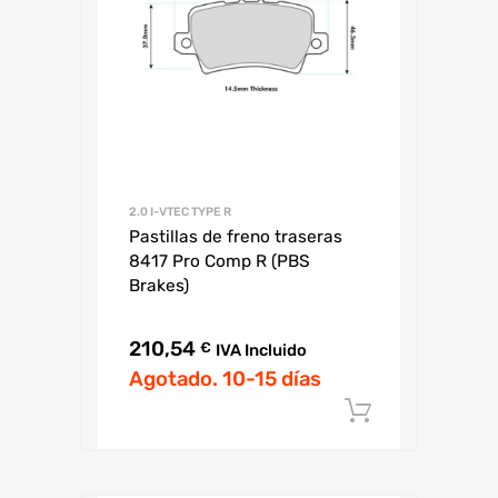
2.0 I-VTEC TYPE R
Pastillas de freno traseras
8417 Pro Comp R (PBS
Brakes)
210,54
€
IVA Incluido
Agotado. 10-15 días
Añadir al c