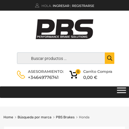
HOLA.
INGRESAR
REGISTRARSE
|
Carrito Compra
ASESORAMIENTO:
0
0,00
€
+34649776741
Home
Búsqueda por marca
PBS Brakes
Honda