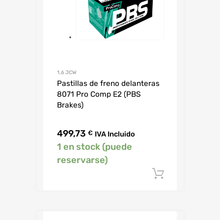
1.6 JCW
Pastillas de freno delanteras
8071 Pro Comp E2 (PBS
Brakes)
499,73
€
IVA Incluido
1 en stock (puede
reservarse)
Añadir al c