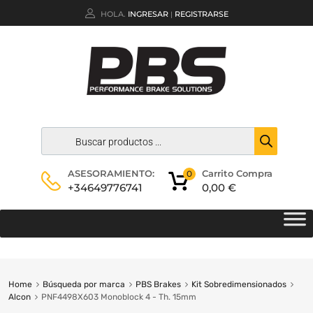
HOLA.
INGRESAR
REGISTRARSE
|
Carrito Compra
ASESORAMIENTO:
0
0,00
€
+34649776741
Home
Búsqueda por marca
PBS Brakes
Kit Sobredimensionados
Alcon
PNF4498X603 Monoblock 4 - Th. 15mm