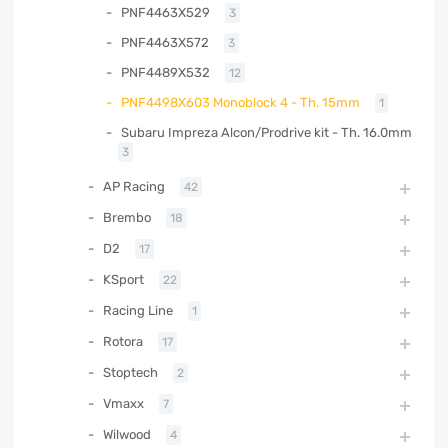
PNF4463X529
3
PNF4463X572
3
PNF4489X532
12
PNF4498X603 Monoblock 4 - Th. 15mm
1
Subaru Impreza Alcon/Prodrive kit - Th. 16.0mm
3
AP Racing
42
Brembo
18
D2
17
KSport
22
Racing Line
1
Rotora
17
Stoptech
2
Vmaxx
7
Wilwood
4