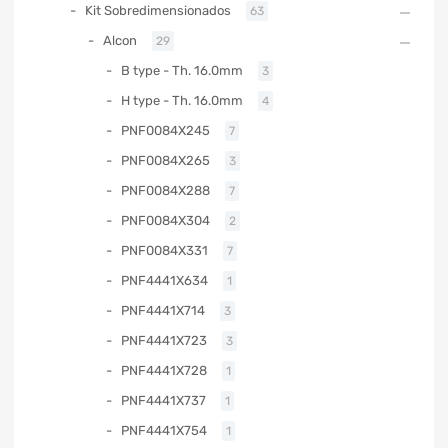
Kit Sobredimensionados
63
Alcon
29
B type - Th. 16.0mm
3
H type - Th. 16.0mm
4
PNF0084X245
7
PNF0084X265
3
PNF0084X288
7
PNF0084X304
2
PNF0084X331
7
PNF4441X634
1
PNF4441X714
3
PNF4441X723
3
PNF4441X728
1
PNF4441X737
1
PNF4441X754
1