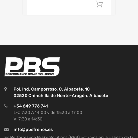
Añadir al c
Pol. Ind. Camporroso, C. Albacete, 10
02520 Chinchilla de Monte-Aragón, Albacete
+34 649 776 741
L-J 7:30 A 14:00 y de 15:30 a 17:00
V: 7:30 a 14:30
info@pbsfrenos.es
En Performance Brake Solutions (PBS) estamos en la cabeza de la