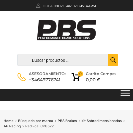
HOLA.
INGRESAR
REGISTRARSE
|
Carrito Compra
ASESORAMIENTO:
0
0,00
€
+34649776741
Home
Búsqueda por marca
PBS Brakes
Kit Sobredimensionados
AP Racing
Radi-cal CP8522