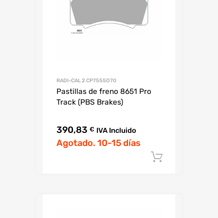
RADI-CAL 2 CP7555D70
Pastillas de freno 8651 Pro
Track (PBS Brakes)
390,83
€
IVA Incluido
Agotado. 10-15 días
Añadir al c