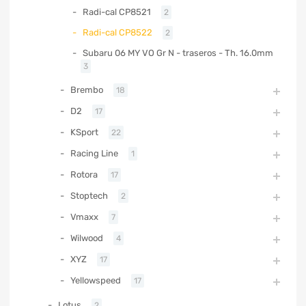
Radi-cal CP8521
2
Radi-cal CP8522
2
Subaru 06 MY VO Gr N - traseros - Th. 16.0mm
3
Brembo
18
D2
17
KSport
22
Racing Line
1
Rotora
17
Stoptech
2
Vmaxx
7
Wilwood
4
XYZ
17
Yellowspeed
17
Lotus
2