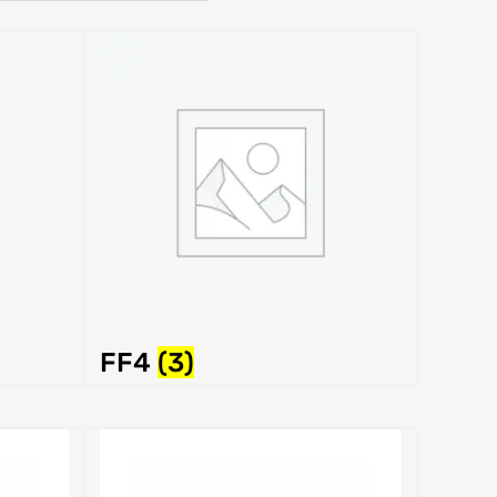
FF4
(3)