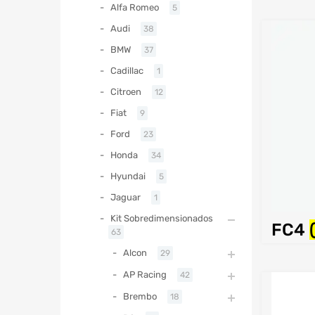
Alfa Romeo
5
Audi
38
BMW
37
Cadillac
1
Citroen
12
Fiat
9
Ford
23
Honda
34
Hyundai
5
Jaguar
1
Kit Sobredimensionados
FC4
63
Alcon
29
AP Racing
42
Brembo
18