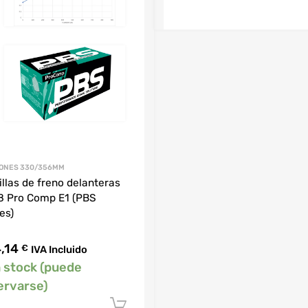
TONES 330/356MM
illas de freno delanteras
 Pro Comp E1 (PBS
es)
,14
€
IVA Incluido
n stock (puede
ervarse)
Añadir al carrito