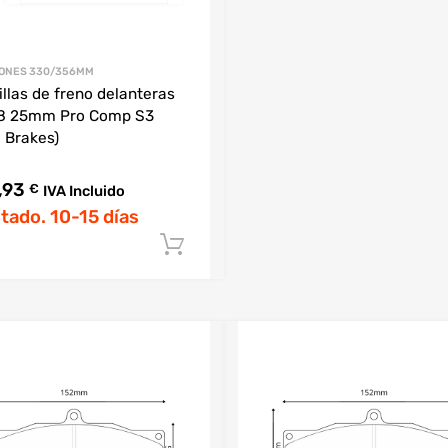
TONES 330/356MM
illas de freno delanteras
8 25mm Pro Comp S3
 Brakes)
,93
€
IVA Incluido
tado. 10-15 días
Añadir al carrito