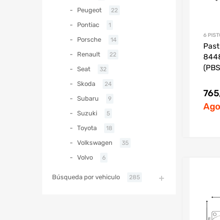
Peugeot
22
Pontiac
1
6 PIS
Porsche
14
Past
Renault
22
844
(PBS
Seat
32
Skoda
24
765
Subaru
9
Ago
Suzuki
5
Toyota
18
Volkswagen
35
Volvo
6
Búsqueda por vehiculo
285