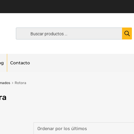
og
Contacto
onados
Rotora
ra