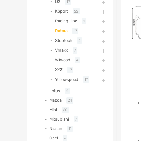
D2
17
KSport
22
Racing Line
1
Rotora
17
Stoptech
2
Vmaxx
7
Wilwood
4
XYZ
17
Yellowspeed
17
Lotus
2
Mazda
24
Mini
20
Mitsubishi
7
Nissan
11
Opel
6