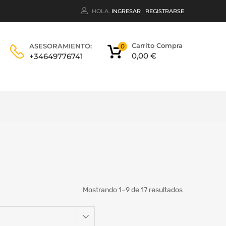
HOLA.
INGRESAR
REGISTRARSE
|
Carrito Compra
ASESORAMIENTO:
0
0,00
€
+34649776741
Mostrando 1–9 de 17 resultados