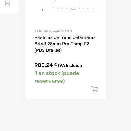
Añadir al carrito
6 PISTONES 330/356MM
Pastillas de freno delanteras
8448 25mm Pro Comp E2
(PBS Brakes)
900,24
€
IVA Incluido
1 en stock (puede
reservarse)
Añadir al 