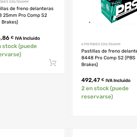
TONES 330/356MM
illas de freno delanteras
8 25mm Pro Comp S2
 Brakes)
4,86
€
IVA Incluido
6 PISTONES 330/356MM
n stock (puede
Pastillas de freno delant
ervarse)
8448 Pro Comp S2 (PBS
Añadir al carrito
Brakes)
492,47
€
IVA Incluido
2 en stock (puede
reservarse)