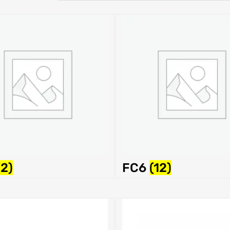
(2)
FC6
(12)