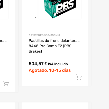
6 PISTONES 330/356MM
eras
Pastillas de freno delanteras
8448 Pro Comp E2 (PBS
Brakes)
504,57
€
IVA Incluido
Agotado. 10-15 días
Añadir al 
Añadir al carrito