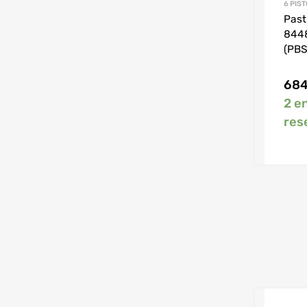
6 PIS
Past
844
(PBS
68
2 e
res