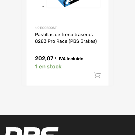
1.0 ECOBOOST
Pastillas de freno traseras
8283 Pro Race (PBS Brakes)
202,07
€
IVA Incluido
1 en stock
Añadir al c