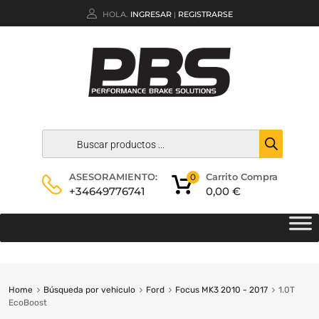
HOLA.
INGRESAR
REGISTRARSE
|
Carrito Compra
ASESORAMIENTO:
0
0,00
€
+34649776741
Home
Búsqueda por vehiculo
Ford
Focus MK3 2010 - 2017
1.0T
EcoBoost