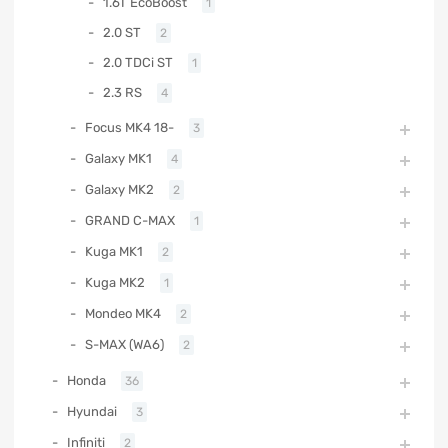
1.6T EcoBoost
1
2.0 ST
2
2.0 TDCi ST
1
2.3 RS
4
Focus MK4 18-
3
Galaxy MK1
4
Galaxy MK2
2
GRAND C-MAX
1
Kuga MK1
2
Kuga MK2
1
Mondeo MK4
2
S-MAX (WA6)
2
Honda
36
Hyundai
3
Infiniti
2