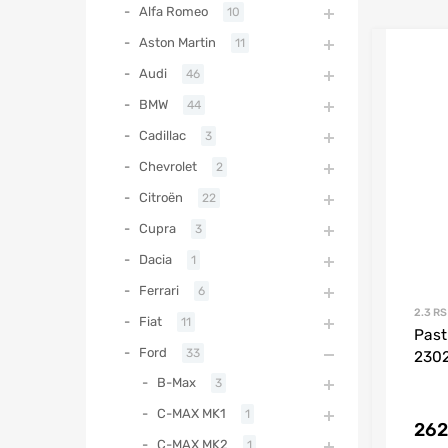
Alfa Romeo
10
Aston Martin
11
Audi
46
BMW
44
Cadillac
3
Chevrolet
2
Citroën
22
Cupra
3
Dacia
1
Ferrari
6
2.3 RS
Fiat
11
Past
Ford
33
2302
B-Max
3
C-MAX MK1
1
262
C-MAX MK2
1