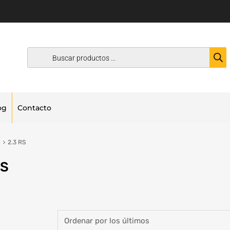
og
Contacto
2.3 RS
RS