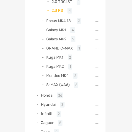
2.0 TDCi ST
1
2.3 RS
4
Focus MK4 18-
3
Galaxy MK1
4
Galaxy MK2
2
GRAND C-MAX
1
Kuga MK1
2
Kuga MK2
1
Mondeo MK4
2
S-MAX (WA6)
2
Honda
36
Hyundai
3
Infiniti
2
Jaguar
5
Jeep
2