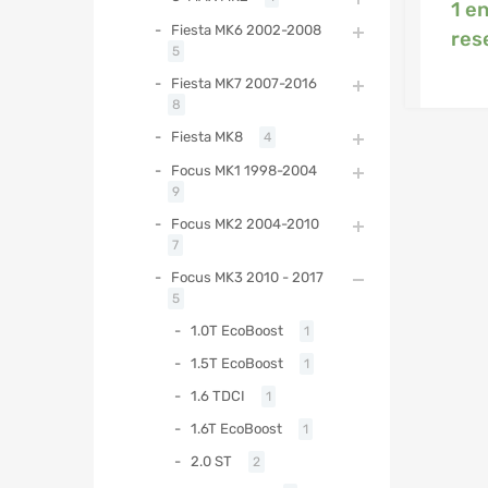
1 e
Fiesta MK6 2002-2008
res
5
Fiesta MK7 2007-2016
8
Fiesta MK8
4
Focus MK1 1998-2004
9
Focus MK2 2004-2010
7
Focus MK3 2010 - 2017
5
1.0T EcoBoost
1
1.5T EcoBoost
1
1.6 TDCI
1
1.6T EcoBoost
1
2.0 ST
2