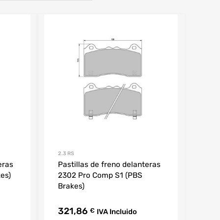
2.3 RS
eras
Pastillas de freno delanteras
es)
2302 Pro Comp S1 (PBS
Brakes)
321,86
€
IVA Incluido