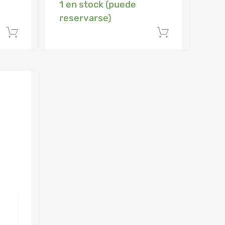
1 en stock (puede
reservarse)
Añadir al carrito
Añadir al 