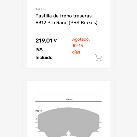
1.4 TSI
Pastilla de freno traseras
8312 Pro Race (PBS Brakes)
Agotado.
219,01
€
10-15
IVA
días
Incluido
Añadir al c