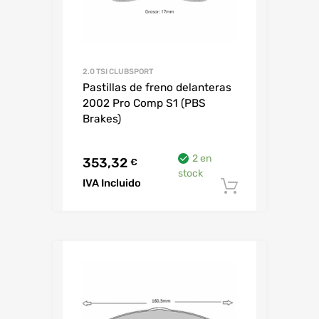
2.0 TSI CLUBSPORT
Pastillas de freno delanteras
2002 Pro Comp S1 (PBS
Brakes)
2 en
353,32
€
stock
IVA Incluido
Añadir al c