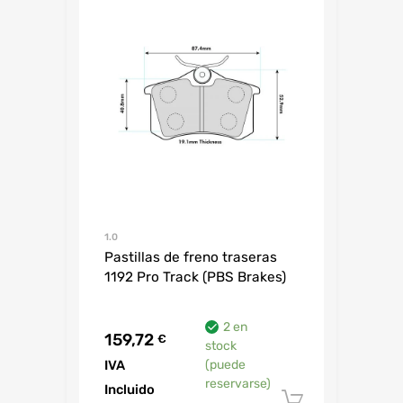
1.0
Pastillas de freno traseras
1192 Pro Track (PBS Brakes)
2 en
159,72
€
stock
IVA
(puede
reservarse)
Incluido
Añadir al 