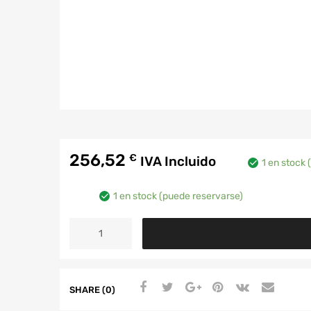
256,52
€
IVA Incluido
1 en stock 
1 en stock (puede reservarse)
SHARE (0)