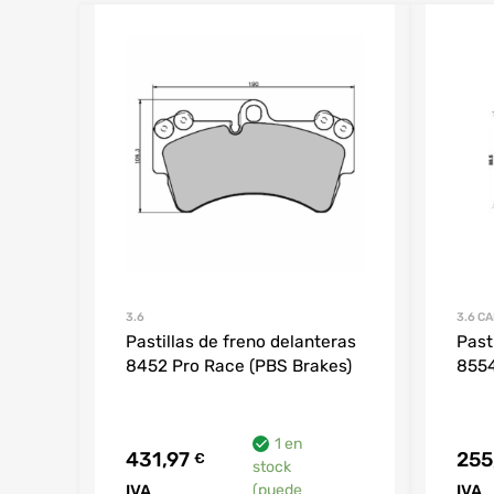
3.6
3.6 C
Pastillas de freno delanteras
Past
8452 Pro Race (PBS Brakes)
8554
1 en
431,97
255
€
stock
IVA
(puede
IVA