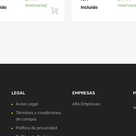
reservarse)
reservars
uido
Incluido
carrito
Añadir al carrito
LEGAL
EMPRESAS
P
Aviso Legal
Alta Empresas
Términos y condiciones
de compra
Política de privacidad