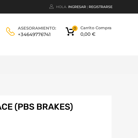
HOLA.
INGRESAR
REGISTRARSE
|
Carrito Compra
ASESORAMIENTO:
0
0,00
€
+34649776741
CE (PBS BRAKES)