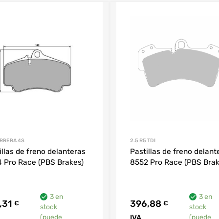
ARRERA 4S
2.5 R5 TDI
illas de freno delanteras
Pastillas de freno delant
 Pro Race (PBS Brakes)
8552 Pro Race (PBS Brak
3 en
3 en
,31
396,88
€
€
stock
stock
(puede
IVA
(puede