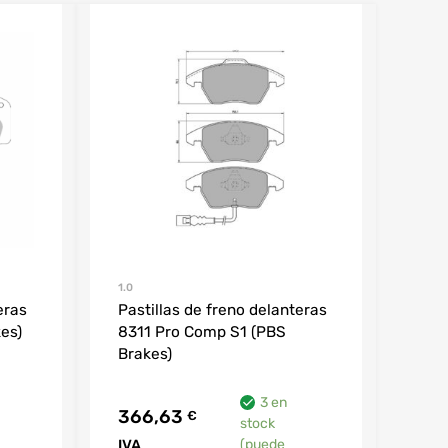
1.0
eras
Pastillas de freno delanteras
es)
8311 Pro Comp S1 (PBS
Brakes)
3 en
366,63
€
stock
IVA
(puede