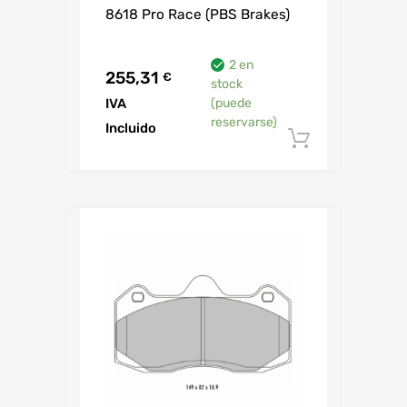
8618 Pro Race (PBS Brakes)
2 en
255,31
€
stock
IVA
(puede
reservarse)
Incluido
Añadir al 