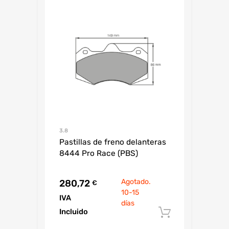
3.8
Pastillas de freno delanteras
8444 Pro Race (PBS)
Agotado.
280,72
€
10-15
IVA
días
Incluido
Añadir al c