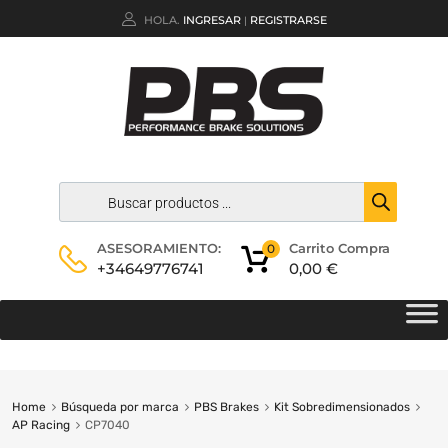
HOLA.
INGRESAR
REGISTRARSE
|
Carrito Compra
ASESORAMIENTO:
0
0,00
€
+34649776741
Home
Búsqueda por marca
PBS Brakes
Kit Sobredimensionados
AP Racing
CP7040