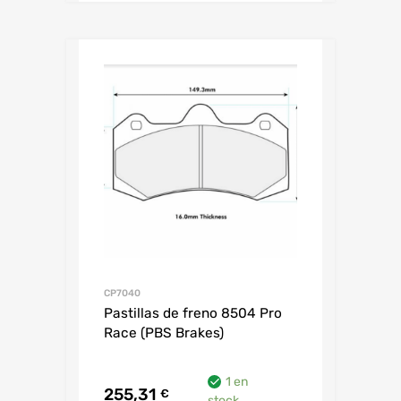
CP7040
Pastillas de freno 8504 Pro
Race (PBS Brakes)
1 en
255,31
€
stock