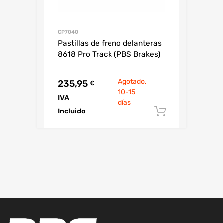
CP7040
Pastillas de freno delanteras
8618 Pro Track (PBS Brakes)
Agotado.
235,95
€
10-15
IVA
días
Incluido
Añadir al c