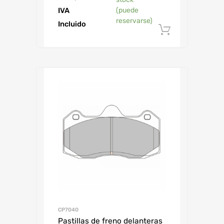
IVA
(puede
reservarse)
Incluido
Añadir al 
CP7040
Pastillas de freno delanteras