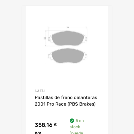
1.2 TSI
Pastillas de freno delanteras
2001 Pro Race (PBS Brakes)
5 en
358,16
€
stock
IVA
(puede