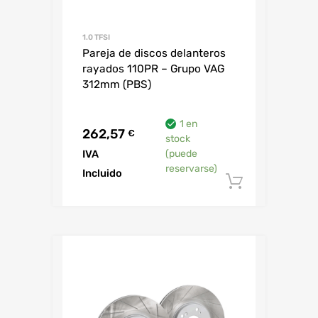
1.0 TFSI
Pareja de discos delanteros
rayados 110PR – Grupo VAG
312mm (PBS)
1 en
262,57
€
stock
IVA
(puede
reservarse)
Incluido
Añadir al