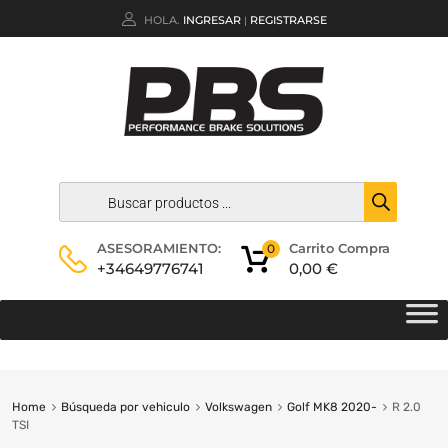
HOLA.
INGRESAR
REGISTRARSE
|
Carrito Compra
ASESORAMIENTO:
0
0,00
€
+34649776741
Home
Búsqueda por vehiculo
Volkswagen
Golf MK8 2020-
R 2.0
TSI