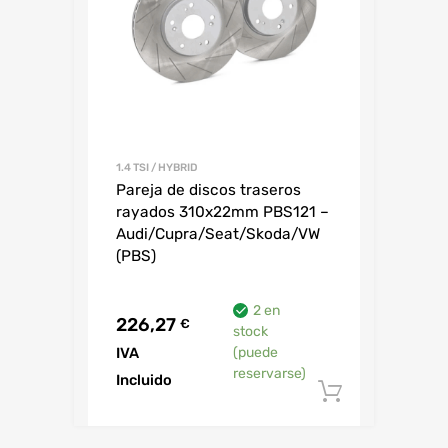
1.4 TSI / HYBRID
Pareja de discos traseros
rayados 310x22mm PBS121 –
Audi/Cupra/Seat/Skoda/VW
(PBS)
2 en
226,27
€
stock
IVA
(puede
reservarse)
Incluido
Añadir al