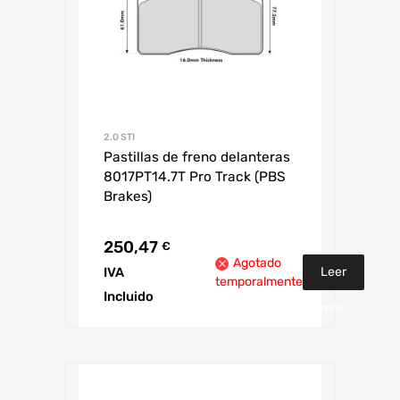
2.0 STI
Pastillas de freno delanteras
8017PT14.7T Pro Track (PBS
Brakes)
250,47
€
Agotado
Leer
IVA
temporalmente
Incluido
más