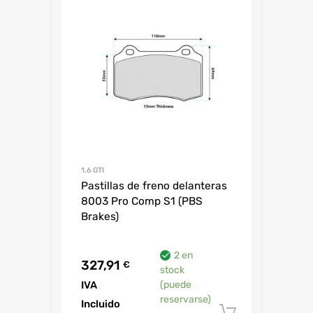
1.6 GTI
Pastillas de freno delanteras
8003 Pro Comp S1 (PBS
Brakes)
2 en
327,91
€
stock
IVA
(puede
reservarse)
Incluido
Añadir al 