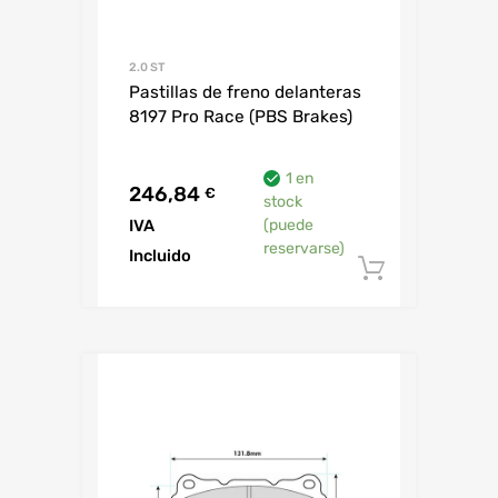
2.0 ST
Pastillas de freno delanteras
8197 Pro Race (PBS Brakes)
1 en
246,84
€
stock
IVA
(puede
reservarse)
Incluido
Añadir al