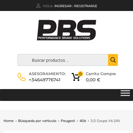
HOLA.
INGRESAR
REGISTRARSE
|
Carrito Compra
ASESORAMIENTO:
0
0,00
€
+34649776741
Home
Búsqueda por vehiculo
Peugeot
406
3.0 Coupe V6 24V