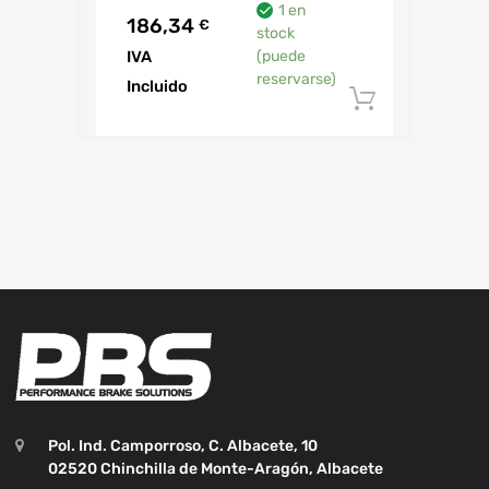
1 en
186,34
€
stock
IVA
(puede
reservarse)
Incluido
Añadir al
Pol. Ind. Camporroso, C. Albacete, 10
02520 Chinchilla de Monte-Aragón, Albacete