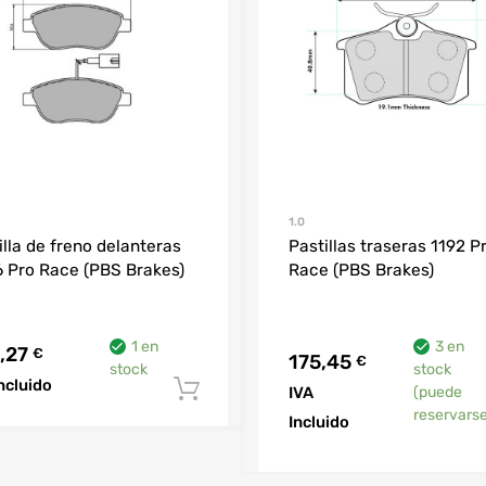
1.0
illa de freno delanteras
Pastillas traseras 1192 P
 Pro Race (PBS Brakes)
Race (PBS Brakes)
1 en
3 en
,27
€
175,45
€
stock
stock
Incluido
Añadir al carrito
IVA
(puede
arrito
reservarse
Incluido