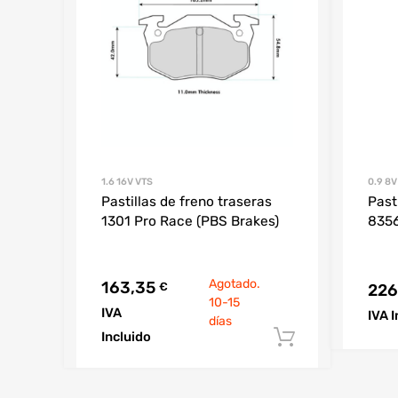
1.6 16V VTS
0.9 8V
Pastillas de freno traseras
Past
1301 Pro Race (PBS Brakes)
8356
Agotado.
163,35
€
226
10-15
IVA
IVA 
días
Incluido
Añadir al c