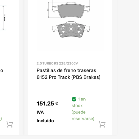
2.0 TURBO RS 225/230CV
ro
Pastillas de freno traseras
8152 Pro Track (PBS Brakes)
1 en
151,25
€
stock
IVA
(puede
)
reservarse)
Incluido
Añadir al carrito
Añadir al 