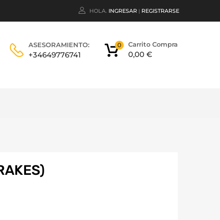
HOLA.
INGRESAR
REGISTRARSE
|
Carrito Compra
ASESORAMIENTO:
0
0,00
€
+34649776741
RAKES)