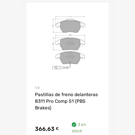
1.0
Pastillas de freno delanteras
8311 Pro Comp S1 (PBS
Brakes)
3 en
366,63
€
stock