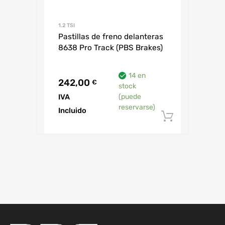
1.2 TSI
Pastillas de freno delanteras
8638 Pro Track (PBS Brakes)
14 en
242,00
€
stock
IVA
(puede
reservarse)
Incluido
Añadir al