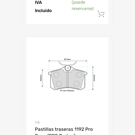
IVA
(puede
reservarse)
Incluido
Añadir al
1.0
Pastillas traseras 1192 Pro