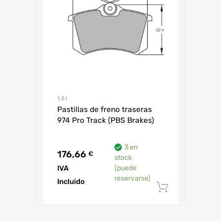
1.2 I
Pastillas de freno traseras
974 Pro Track (PBS Brakes)
3 en
176,66
€
stock
IVA
(puede
reservarse)
Incluido
Añadir al 