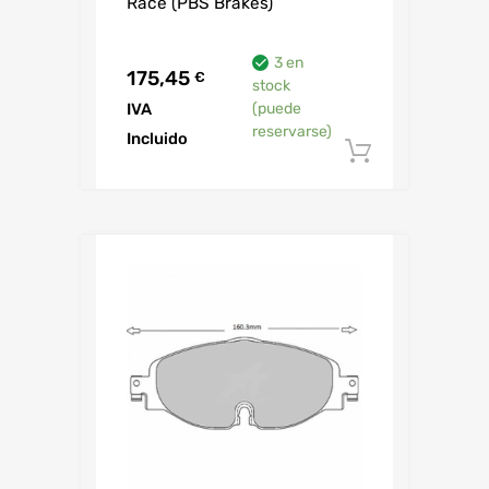
Race (PBS Brakes)
3 en
175,45
€
stock
IVA
(puede
reservarse)
Incluido
Añadir al 