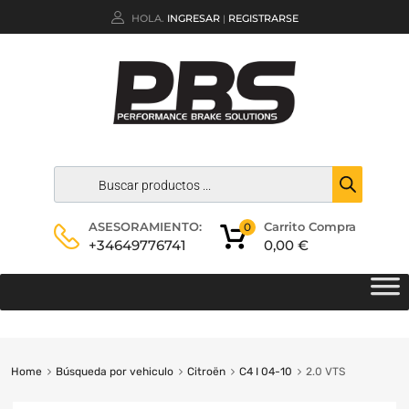
HOLA.
INGRESAR
REGISTRARSE
|
Carrito Compra
ASESORAMIENTO:
0
0,00
€
+34649776741
Home
Búsqueda por vehiculo
Citroën
C4 I 04-10
2.0 VTS