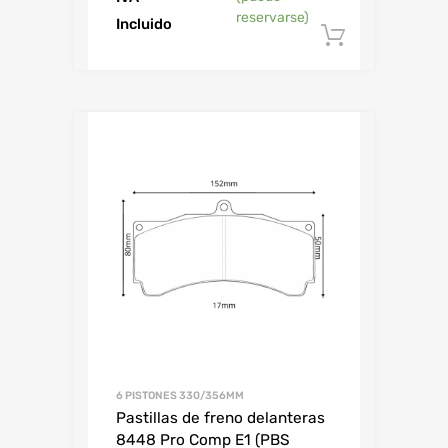
reservarse)
Incluido
Añadir al
6 PISTONES 330/356MM
Pastillas de freno delanteras
8448 Pro Comp E1 (PBS