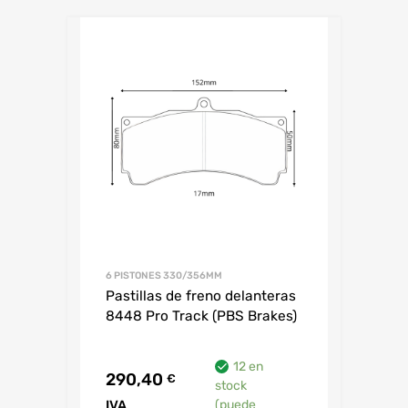
6 PISTONES 330/356MM
Pastillas de freno delanteras
8448 Pro Track (PBS Brakes)
12 en
290,40
€
stock
IVA
(puede