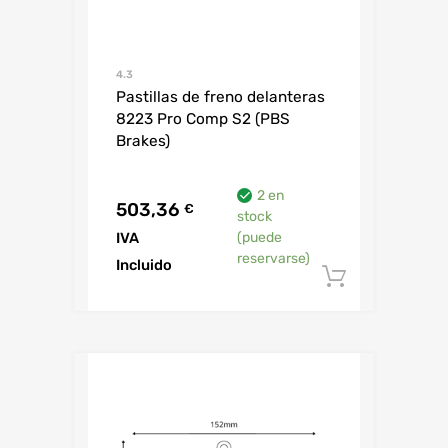
4.3
Pastillas de freno delanteras
8223 Pro Comp S2 (PBS
Brakes)
2 en
503,36
€
stock
IVA
(puede
reservarse)
Incluido
Añadir al