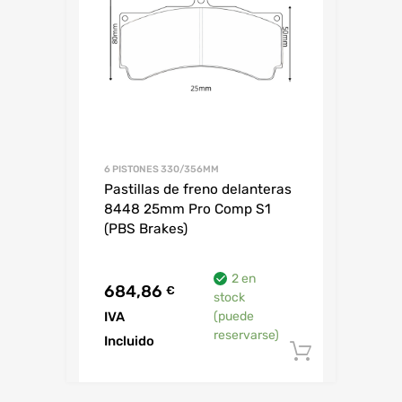
6 PISTONES 330/356MM
Pastillas de freno delanteras
8448 25mm Pro Comp S1
(PBS Brakes)
2 en
684,86
€
stock
IVA
(puede
reservarse)
Incluido
Añadir al