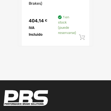
Brakes)
1 en
404,14
€
stock
IVA
(puede
reservarse)
Incluido
Añadir al