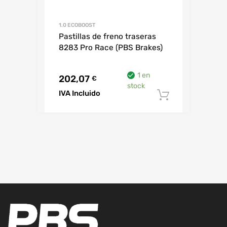
1.0 ECOBOOST
Pastillas de freno traseras
8283 Pro Race (PBS Brakes)
1 en
202,07
€
stock
IVA Incluido
Añadir al c