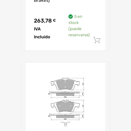
Brakes)
5 en
263,78
€
stock
IVA
(puede
reservarse)
Incluido
Añadir al