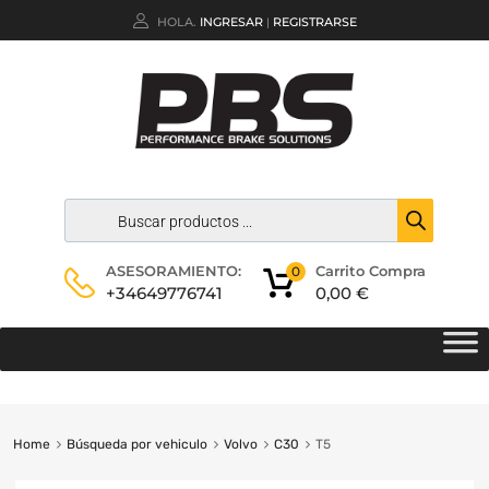
HOLA.
INGRESAR
REGISTRARSE
|
Carrito Compra
ASESORAMIENTO:
0
0,00
€
+34649776741
Home
Búsqueda por vehiculo
Volvo
C30
T5