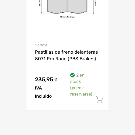
1.6 JCW
Pastillas de freno delanteras
8071 Pro Race (PBS Brakes)
2 en
235,95
€
stock
IVA
(puede
reservarse)
Incluido
Añadir al