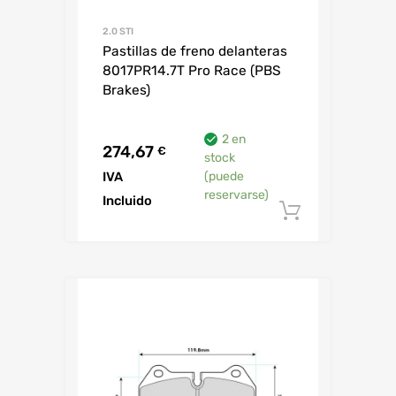
2.0 STI
Pastillas de freno delanteras
8017PR14.7T Pro Race (PBS
Brakes)
2 en
274,67
€
stock
IVA
(puede
reservarse)
Incluido
Añadir al 