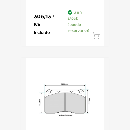
3 en
306,13
€
stock
IVA
(puede
reservarse)
Incluido
Añadir al