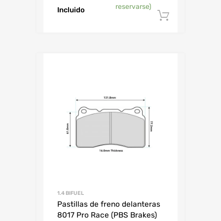
reservarse)
Incluido
Añadir al
1.4 BIFUEL
Pastillas de freno delanteras
8017 Pro Race (PBS Brakes)