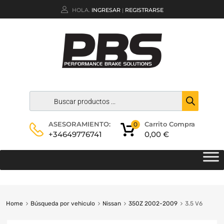
HOLA.
INGRESAR
REGISTRARSE
|
Carrito Compra
ASESORAMIENTO:
0
0,00
€
+34649776741
Home
Búsqueda por vehiculo
Nissan
350Z 2002-2009
3.5 V6