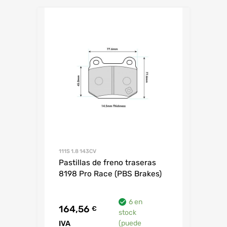
111S 1.8 143CV
Pastillas de freno traseras
8198 Pro Race (PBS Brakes)
6 en
164,56
€
stock
IVA
(puede