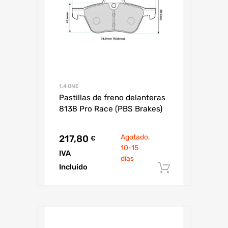
1.4 ONE
Pastillas de freno delanteras
8138 Pro Race (PBS Brakes)
Agotado.
217,80
€
10-15
IVA
días
Incluido
Añadir al c