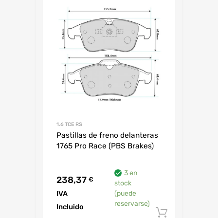
1.6 TCE RS
Pastillas de freno delanteras
1765 Pro Race (PBS Brakes)
3 en
238,37
€
stock
IVA
(puede
reservarse)
Incluido
Añadir al