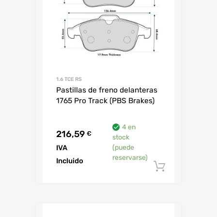
1.6 TCE RS
Pastillas de freno delanteras
1765 Pro Track (PBS Brakes)
4 en
216,59
€
stock
IVA
(puede
reservarse)
Incluido
Añadir al 