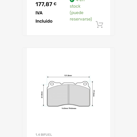
177,87
€
stock
IVA
(puede
reservarse)
Incluido
Añadir al 
1.4 BIFUEL