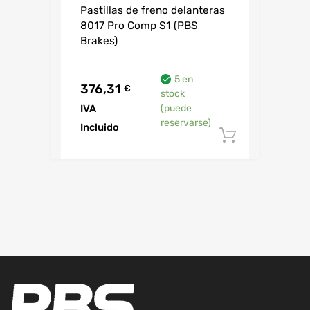
Pastillas de freno delanteras
8017 Pro Comp S1 (PBS
Brakes)
5 en
376,31
€
stock
IVA
(puede
reservarse)
Incluido
Añadir al 