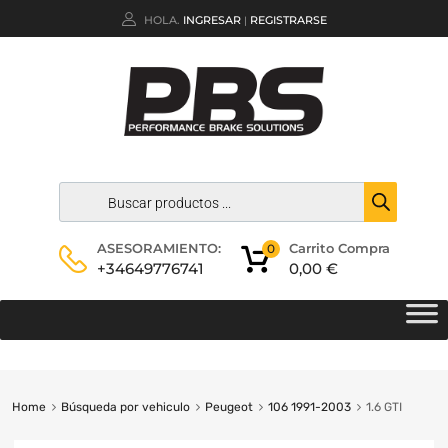
HOLA.
INGRESAR
REGISTRARSE
|
Carrito Compra
ASESORAMIENTO:
0
0,00
€
+34649776741
Home
Búsqueda por vehiculo
Peugeot
106 1991-2003
1.6 GTI