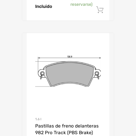
reservarse)
Incluido
Añadir al 
1.6 I
Pastillas de freno delanteras
982 Pro Track (PBS Brake)