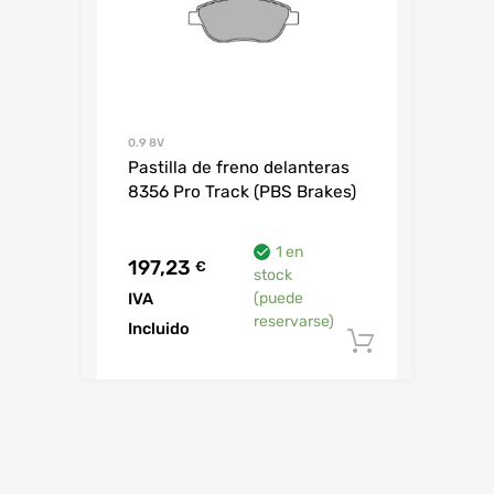
0.9 8V
Pastilla de freno delanteras
8356 Pro Track (PBS Brakes)
1 en
197,23
€
stock
IVA
(puede
reservarse)
Incluido
Añadir al 