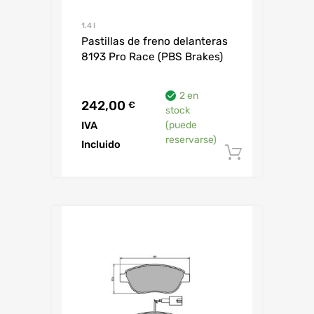
1.4 I
Pastillas de freno delanteras
8193 Pro Race (PBS Brakes)
2 en
242,00
€
stock
IVA
(puede
reservarse)
Incluido
Añadir al