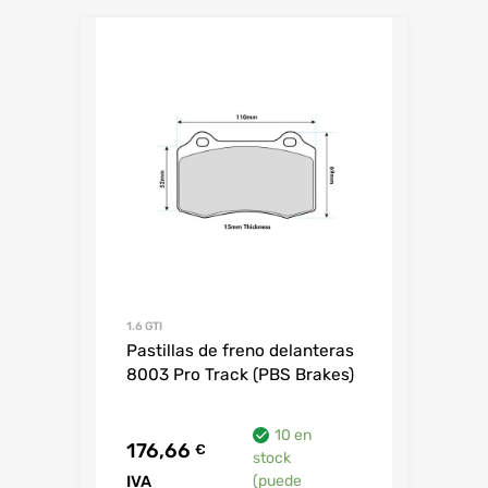
1.6 GTI
Pastillas de freno delanteras
8003 Pro Track (PBS Brakes)
10 en
176,66
€
stock
IVA
(puede