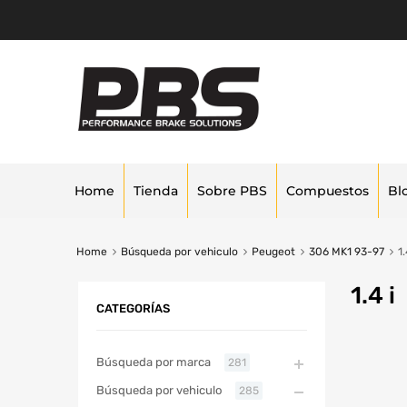
Home
Tienda
Sobre PBS
Compuestos
Bl
Home
Búsqueda por vehiculo
Peugeot
306 MK1 93-97
1.
1.4 i
CATEGORÍAS
Búsqueda por marca
281
Búsqueda por vehiculo
285