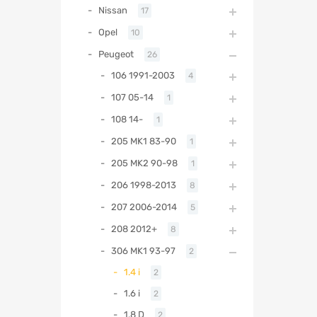
Nissan
17
Opel
10
Peugeot
26
106 1991-2003
4
107 05-14
1
108 14-
1
205 MK1 83-90
1
205 MK2 90-98
1
206 1998-2013
8
207 2006-2014
5
208 2012+
8
306 MK1 93-97
2
1.4 i
2
1.6 i
2
1.8 D
2