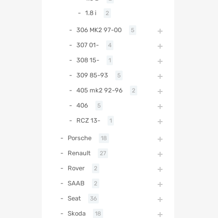
1.8 i
2
306 MK2 97-00
5
307 01-
4
308 15-
1
309 85-93
5
405 mk2 92-96
2
406
5
RCZ 13-
1
Porsche
18
Renault
27
Rover
2
SAAB
2
Seat
36
Skoda
18