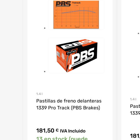
1.4 I
1.4 I
Pastillas de freno delanteras
Past
1339 Pro Track (PBS Brakes)
1339
181,50
€
IVA Incluido
181
13 en stock (puede