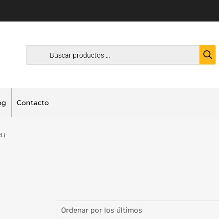
og
Contacto
4 i