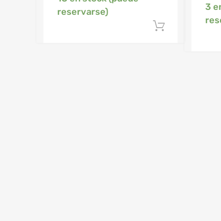
3 e
reservarse)
res
Añadir al c