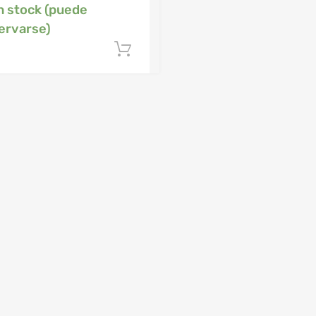
n stock (puede
ervarse)
arrito
Añadir al carrito