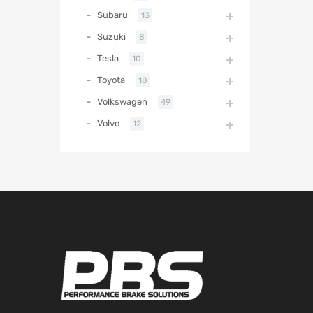
Subaru
13
Suzuki
8
Tesla
10
Toyota
18
Volkswagen
49
Volvo
12