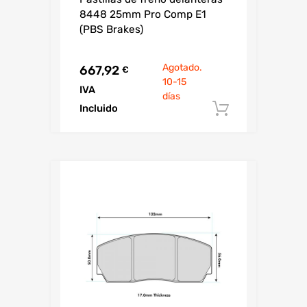
8448 25mm Pro Comp E1
(PBS Brakes)
Agotado.
667,92
€
10-15
IVA
días
Incluido
Añadir al c