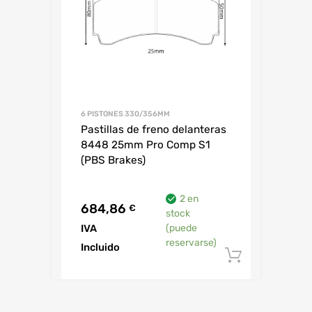
6 PISTONES 330/356MM
Pastillas de freno delanteras
8448 25mm Pro Comp S1
(PBS Brakes)
2 en
684,86
€
stock
IVA
(puede
reservarse)
Incluido
Añadir al