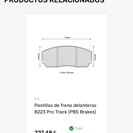
4.3
Pastillas de freno delanteras
8223 Pro Track (PBS Brakes)
1 en
227,48
€