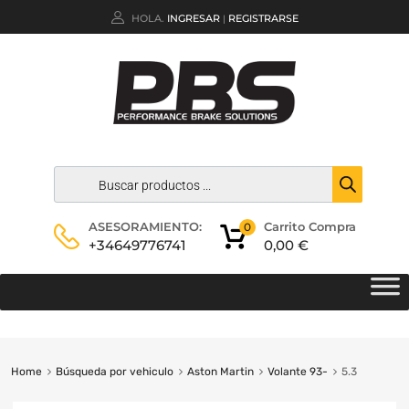
HOLA.
INGRESAR
REGISTRARSE
|
Carrito Compra
ASESORAMIENTO:
0
0,00
€
+34649776741
Home
Búsqueda por vehiculo
Aston Martin
Volante 93-
5.3