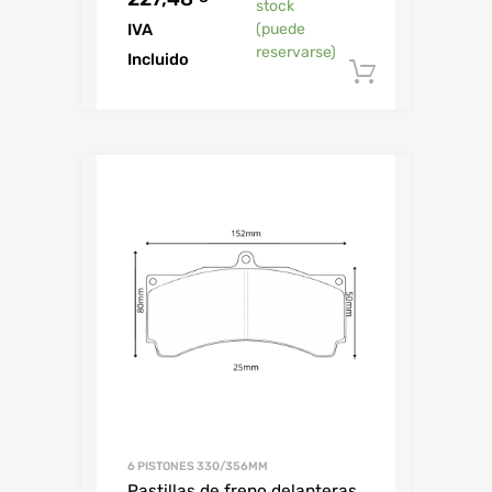
stock
IVA
(puede
reservarse)
Incluido
Añadir al
6 PISTONES 330/356MM
Pastillas de freno delanteras