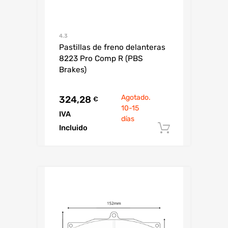
4.3
Pastillas de freno delanteras
8223 Pro Comp R (PBS
Brakes)
Agotado.
324,28
€
10-15
IVA
días
Incluido
Añadir al c