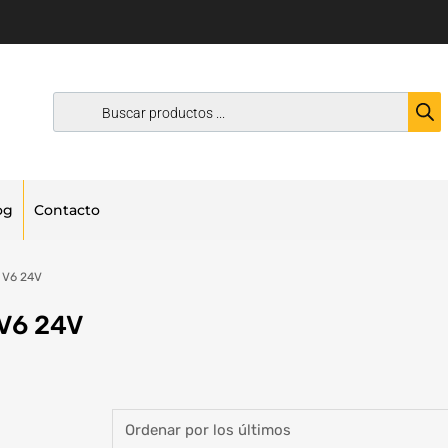
og
Contacto
i V6 24V
 V6 24V