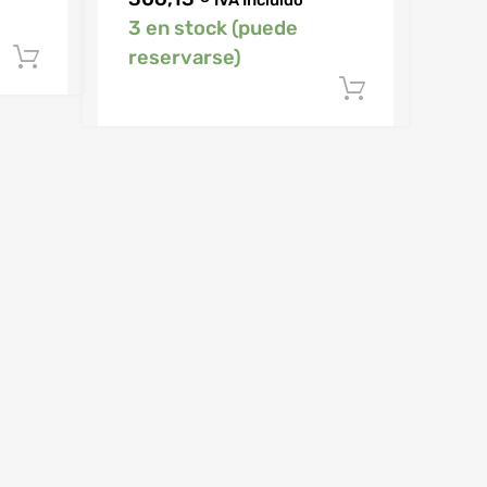
3 en stock (puede
reservarse)
Añadir al carrito
Añadir al 