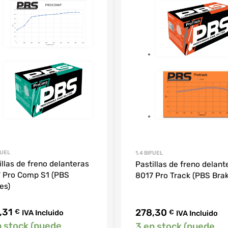
FUEL
1.4 BIFUEL
illas de freno delanteras
Pastillas de freno delant
 Pro Comp S1 (PBS
8017 Pro Track (PBS Bra
es)
,31
278,30
€
€
IVA Incluido
IVA Incluido
n stock (puede
3 en stock (puede