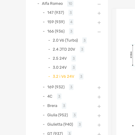
Alfa Romeo
10
147 (937)
3
159 (939)
4
166 (936)
3
2.0 V6 (Turbo)
3
2.4 JTD 20V
3
2.5 24V
3
3.0 24V
3
3.2 i V6 24V
3
169 (932)
3
4C
3
Brera
3
Giulia (952)
3
Giulietta (940)
3
GT (937)
3