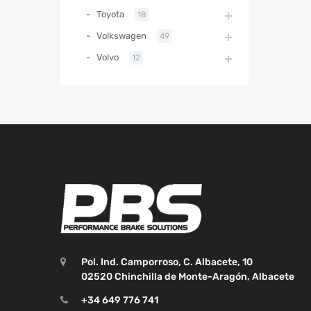
Toyota
18
Volkswagen
49
Volvo
12
Pol. Ind. Camporroso, C. Albacete, 10
02520 Chinchilla de Monte-Aragón, Albacete
+34 649 776 741