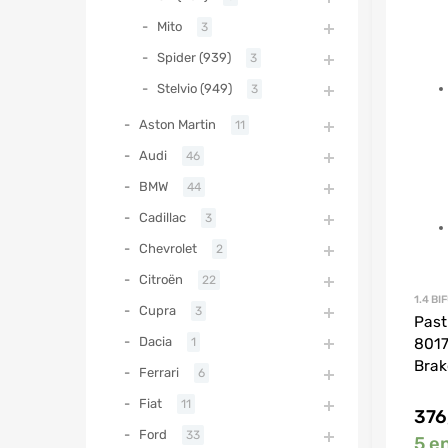
Mito
3
Spider (939)
3
Stelvio (949)
3
Aston Martin
11
Audi
46
BMW
44
Cadillac
3
Chevrolet
2
Citroën
22
1.4 BI
Cupra
3
Past
Dacia
1
8017
Brak
Ferrari
6
Fiat
11
376
Ford
33
5 e