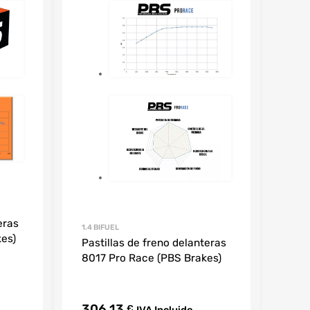
eras
1.4 BIFUEL
kes)
Pastillas de freno delanteras
8017 Pro Race (PBS Brakes)
306,13
€
IVA Incluido