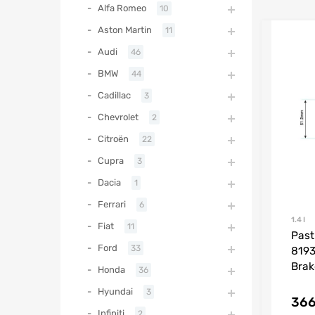
Alfa Romeo
10
Aston Martin
11
Audi
46
BMW
44
Cadillac
3
Chevrolet
2
Citroën
22
Cupra
3
Dacia
1
Ferrari
6
1.4 I
Fiat
11
Past
Ford
33
8193
Brak
Honda
36
Hyundai
3
36
Infiniti
2