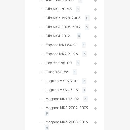
Clio MK1 90-98
1
Clio MK2 1998-2005
8
Clio MK3 2005-2012
9
Clio MK4 2012+
4
Espace MK1 84-91
1
Espace MK2 91-96
3
Express 85-00
1
Fuego 80-86
1
Laguna MK1 93-01
3
Laguna MK3 07-15
1
Megane MK1 95-02
6
Megane MK2 2002-2009
9
Megane MK3 2008-2016
6