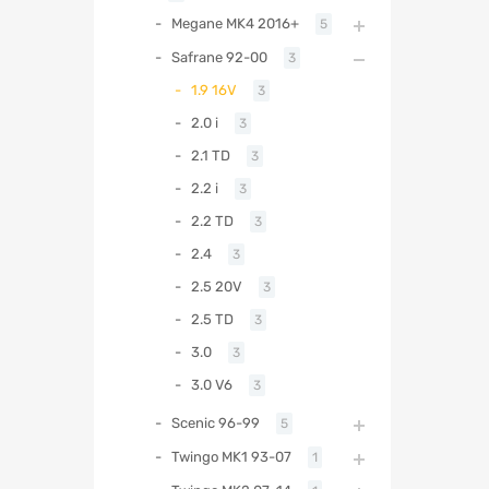
Megane MK4 2016+
5
Safrane 92-00
3
1.9 16V
3
2.0 i
3
2.1 TD
3
2.2 i
3
2.2 TD
3
2.4
3
2.5 20V
3
2.5 TD
3
3.0
3
3.0 V6
3
Scenic 96-99
5
Twingo MK1 93-07
1