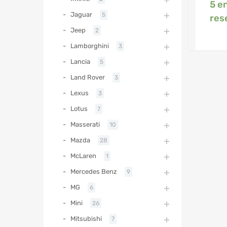
5 e
Jaguar
5
res
Jeep
2
Lamborghini
3
Lancia
5
Land Rover
3
Lexus
3
Lotus
7
Masserati
10
Mazda
28
McLaren
1
Mercedes Benz
9
MG
6
Mini
26
Mitsubishi
7