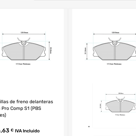
illas de freno delanteras
 Pro Comp S1 (PBS
es)
6,63
€
IVA Incluido