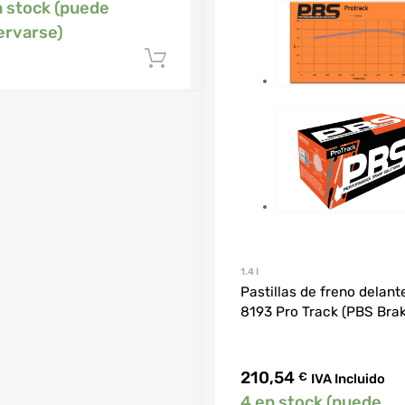
n stock (puede
ervarse)
Añadir al carrito
1.4 I
Pastillas de freno delant
8193 Pro Track (PBS Bra
210,54
€
IVA Incluido
4 en stock (puede