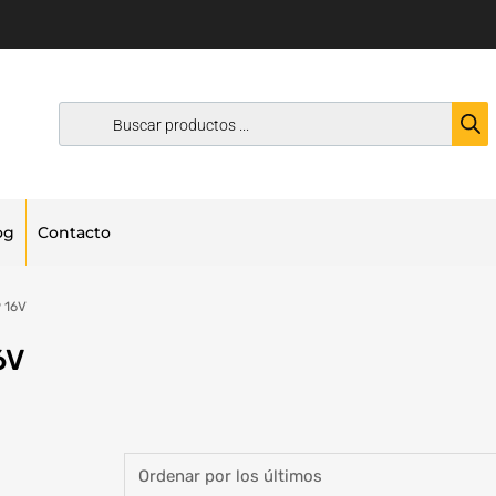
og
Contacto
9 16V
6V