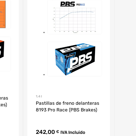
1.4 I
eras
Pastillas de freno delanteras
kes)
8193 Pro Race (PBS Brakes)
242,00
€
IVA Incluido