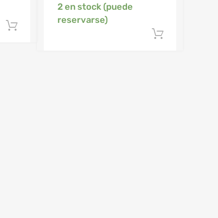
2 en stock (puede
reservarse)
Añadir al carrito
Añadir al 