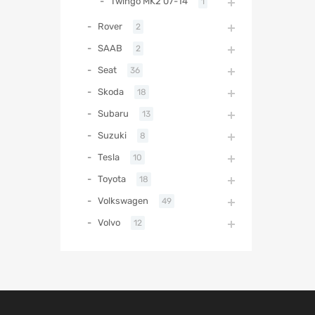
Twingo MK2 07-14
1
Rover
2
SAAB
2
Seat
36
Skoda
18
Subaru
13
Suzuki
8
Tesla
10
Toyota
18
Volkswagen
49
Volvo
12