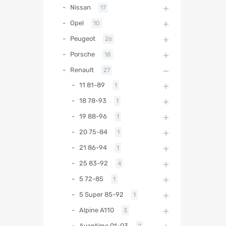
Nissan
17
Opel
10
Peugeot
26
Porsche
18
Renault
27
11 81-89
1
18 78-93
1
19 88-96
1
20 75-84
1
21 86-94
1
25 83-92
4
5 72-85
1
5 Super 85-92
1
Alpine A110
3
Avantime 01-03
2