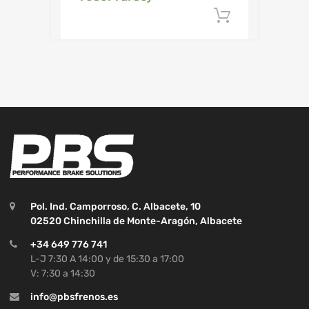
Añadir al c
Pol. Ind. Camporroso, C. Albacete, 10
02520 Chinchilla de Monte-Aragón, Albacete
+34 649 776 741
L-J 7:30 A 14:00 y de 15:30 a 17:00
V: 7:30 a 14:30
info@pbsfrenos.es