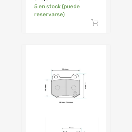
5 en stock (puede
reservarse)
Añadir al c