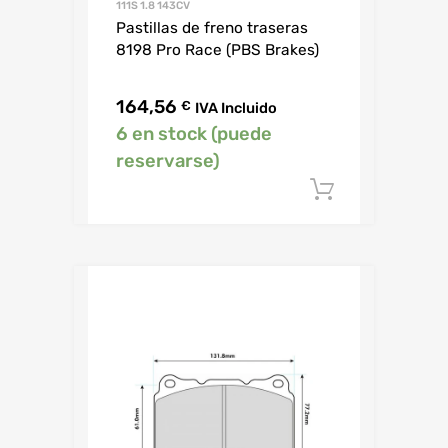
111S 1.8 143CV
Pastillas de freno traseras
8198 Pro Race (PBS Brakes)
164,56
€
IVA Incluido
6 en stock (puede
reservarse)
Añadir al c