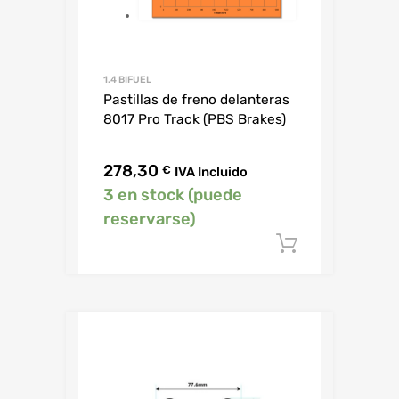
1.4 BIFUEL
Pastillas de freno delanteras
8017 Pro Track (PBS Brakes)
278,30
€
IVA Incluido
3 en stock (puede
reservarse)
Añadir al c