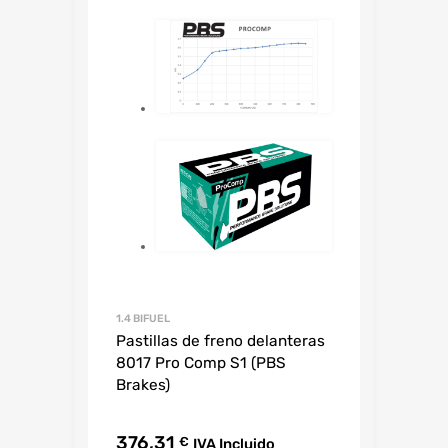
1.4 BIFUEL
Pastillas de freno delanteras
8017 Pro Comp S1 (PBS
Brakes)
376,31
€
IVA Incluido