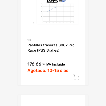
1.8
Pastillas traseras 8002 Pro
Race (PBS Brakes)
176,66
€
IVA Incluido
Agotado. 10-15 días
Añadir al c