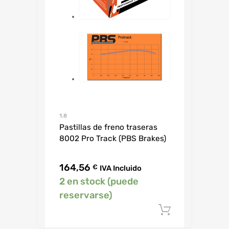
1.8
Pastillas de freno traseras
8002 Pro Track (PBS Brakes)
164,56
€
IVA Incluido
2 en stock (puede
reservarse)
Añadir al c