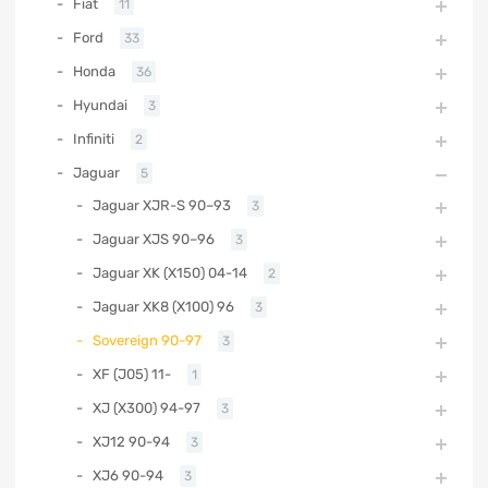
Fiat
11
Ford
33
Honda
36
Hyundai
3
Infiniti
2
Jaguar
5
Jaguar XJR-S 90–93
3
Jaguar XJS 90–96
3
Jaguar XK (X150) 04-14
2
Jaguar XK8 (X100) 96
3
Sovereign 90-97
3
XF (J05) 11-
1
XJ (X300) 94-97
3
XJ12 90-94
3
XJ6 90-94
3