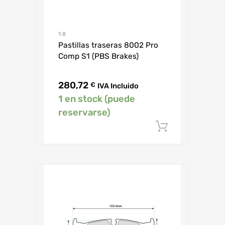
1.8
Pastillas traseras 8002 Pro
Comp S1 (PBS Brakes)
280,72
€
IVA Incluido
1 en stock (puede
reservarse)
Añadir al c