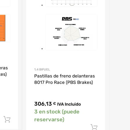
eras
1.4 BIFUEL
kes)
Pastillas de freno delanteras
8017 Pro Race (PBS Brakes)
306,13
€
IVA Incluido
3 en stock (puede
reservarse)
Añadir al carrito
Añadir al 