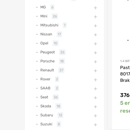
MG
6
Mini
26
Mitsubishi
7
Nissan
17
Opel
10
Peugeot
26
Porsche
18
1.4 BI
Past
Renault
27
8017
Rover
2
Brak
SAAB
2
376
Seat
36
5 e
Skoda
18
res
Subaru
13
Suzuki
8