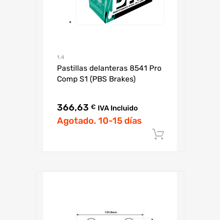
1.4
Pastillas delanteras 8541 Pro
Comp S1 (PBS Brakes)
366,63
€
IVA Incluido
Agotado. 10-15 días
Añadir al c