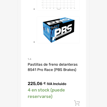
1.4
Pastillas de freno delanteras
8541 Pro Race (PBS Brakes)
225,06
€
IVA Incluido
4 en stock (puede
reservarse)
Añadir al c