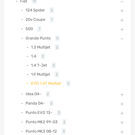
Fiat
11
124 Spider
3
20v Coupe
1
500
7
Grande Punto
5
1.3 Multijet
2
1.4
2
1.4 T-Jet
5
1.9 Multijet
2
EVO 1.4T Multiair
3
Idea 04-
2
Panda 04-
2
Punto EVO 13-
3
Punto MK2 99-03
2
Punto MK3 08-12
3