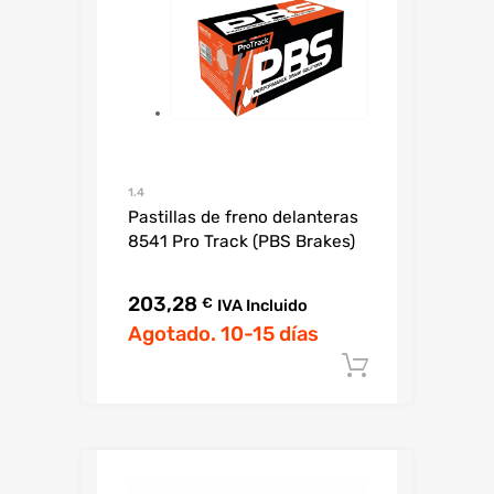
1.4
Pastillas de freno delanteras
8541 Pro Track (PBS Brakes)
203,28
€
IVA Incluido
Agotado. 10-15 días
Añadir al c