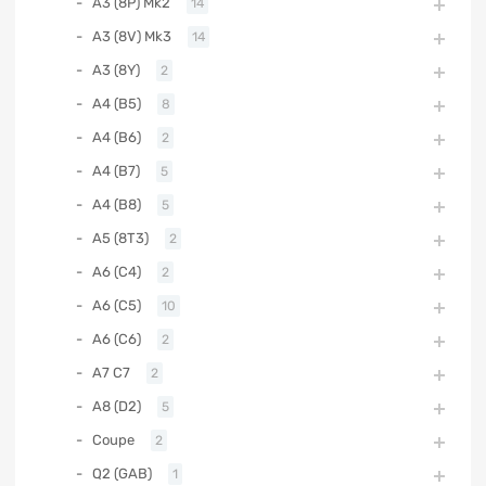
A3 (8P) Mk2
14
A3 (8V) Mk3
14
A3 (8Y)
2
A4 (B5)
8
A4 (B6)
2
A4 (B7)
5
A4 (B8)
5
A5 (8T3)
2
A6 (C4)
2
A6 (C5)
10
A6 (C6)
2
A7 C7
2
A8 (D2)
5
Coupe
2
Q2 (GAB)
1