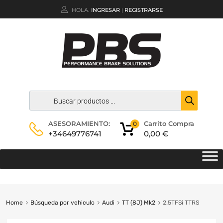
HOLA.
INGRESAR
REGISTRARSE
|
Carrito Compra
ASESORAMIENTO:
0
0,00
€
+34649776741
Home
Búsqueda por vehiculo
Audi
TT (8J) Mk2
2.5TFSi TTRS