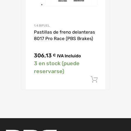
1.4 BIFUEL
Pastillas de freno delanteras
8017 Pro Race (PBS Brakes)
306,13
€
IVA Incluido
3 en stock (puede
reservarse)
Añadir al c