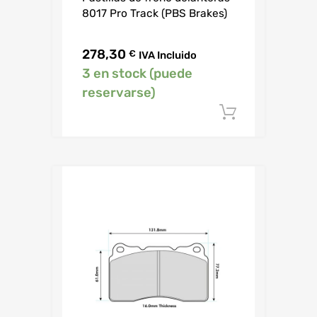
8017 Pro Track (PBS Brakes)
278,30
€
IVA Incluido
3 en stock (puede
reservarse)
Añadir al c