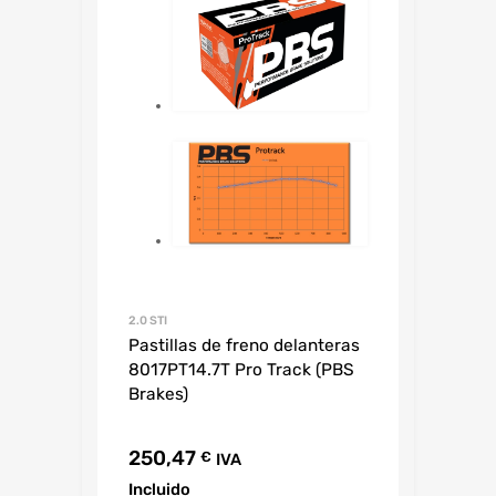
2.0 STI
Pastillas de freno delanteras
8017PT14.7T Pro Track (PBS
Brakes)
250,47
€
IVA
Incluido