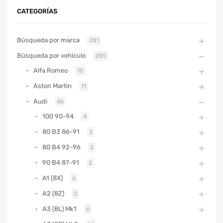
CATEGORÍAS
Búsqueda por marca
281
Búsqueda por vehiculo
285
Alfa Romeo
10
Aston Martin
11
Audi
46
100 90-94
4
80 B3 86-91
2
80 B4 92-96
2
90 B4 87-91
2
A1 (8X)
6
A2 (8Z)
2
A3 (8L) Mk1
6