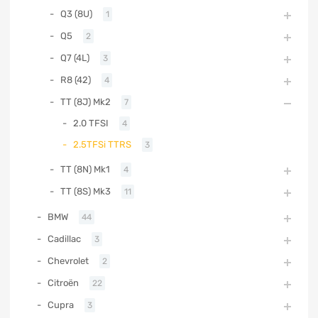
Q3 (8U)
1
Q5
2
Q7 (4L)
3
R8 (42)
4
TT (8J) Mk2
7
2.0 TFSI
4
2.5TFSi TTRS
3
TT (8N) Mk1
4
TT (8S) Mk3
11
BMW
44
Cadillac
3
Chevrolet
2
Citroën
22
Cupra
3