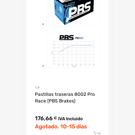
1.8
Pastillas traseras 8002 Pro
Race (PBS Brakes)
176,66
€
IVA Incluido
Agotado. 10-15 días
Añadir al c