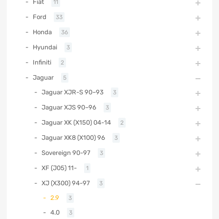
Fiat
11
Ford
33
Honda
36
Hyundai
3
Infiniti
2
Jaguar
5
Jaguar XJR-S 90–93
3
Jaguar XJS 90–96
3
Jaguar XK (X150) 04-14
2
Jaguar XK8 (X100) 96
3
Sovereign 90-97
3
XF (J05) 11-
1
XJ (X300) 94-97
3
2.9
3
4.0
3