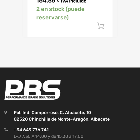
164,56
€
IVA Incluido
2 en stock (puede
reservarse)
Añadir al c
Pol. Ind. Camporroso, C. Albacete, 10
02520 Chinchilla de Monte-Aragón, Albacete
+34 649 776 741
L-J 7:30 A 14:00 y de 15:30 a 17:00