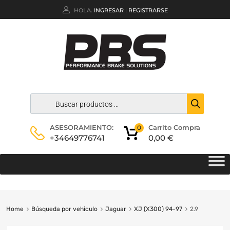
HOLA.
INGRESAR
REGISTRARSE
|
Carrito Compra
ASESORAMIENTO:
0
0,00
€
+34649776741
Home
Búsqueda por vehiculo
Jaguar
XJ (X300) 94-97
2.9