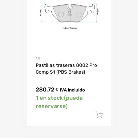
1.8
Pastillas traseras 8002 Pro
Comp S1 (PBS Brakes)
280,72
€
IVA Incluido
1 en stock (puede
reservarse)
Añadir al c