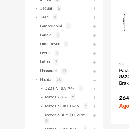
Jaguar
5
Jeep
2
Lamborghini
3
Lancia
5
Land Rover
3
Lexus
3
Lotus
7
1.8
Past
Masserati
10
8624
Mazda
28
Brak
323 F V (BA) 94-
4
Mazda 2 07-
264
2
Ago
Mazda 3 (BK) 03-09
1
Mazda 3 BL 2009-2012
3