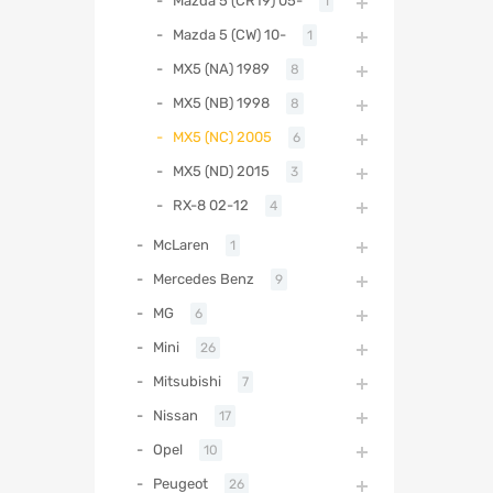
Mazda 5 (CR19) 05-
1
Mazda 5 (CW) 10-
1
MX5 (NA) 1989
8
MX5 (NB) 1998
8
MX5 (NC) 2005
6
MX5 (ND) 2015
3
RX-8 02-12
4
McLaren
1
Mercedes Benz
9
MG
6
Mini
26
Mitsubishi
7
Nissan
17
Opel
10
Peugeot
26