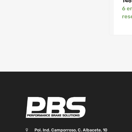
146
6 e
res
Pol. Ind. Camporroso, C. Albacete, 10