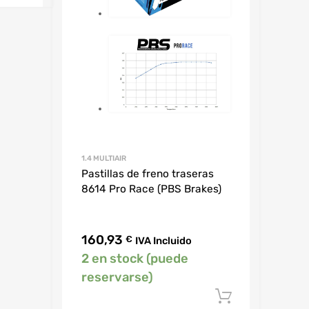
1.4 MULTIAIR
Pastillas de freno traseras
8614 Pro Race (PBS Brakes)
160,93
€
IVA Incluido
2 en stock (puede
reservarse)
Añadir al 