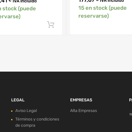
177,87
,41
IVA Incluido
€
IVA Incluido
15 en stock (puede
n stock (puede
reservarse)
ervarse)
Añadir al carrito
LEGAL
EMPRESAS
P
Aviso Legal
Alta Empresas
Términos y condiciones
de compra