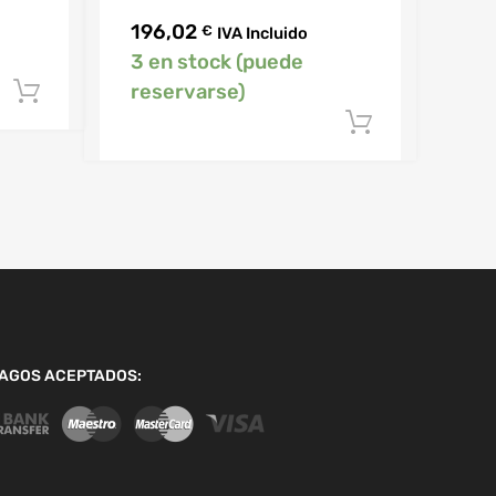
196,02
€
IVA Incluido
3 en stock (puede
reservarse)
Añadir al carrito
Añadir al 
AGOS ACEPTADOS: