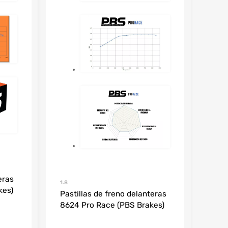
eras
1.8
kes)
Pastillas de freno delanteras
8624 Pro Race (PBS Brakes)