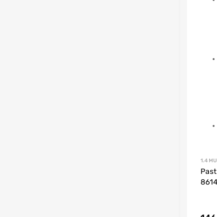
1.4 MU
Past
8614