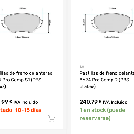
1.8
illas de freno delanteras
Pastillas de freno delant
 Pro Comp S1 (PBS
8624 Pro Comp R (PBS
es)
Brakes)
,99
240,79
€
€
IVA Incluido
IVA Incluido
tado. 10-15 días
1 en stock (puede
reservarse)
Añadir al carrito