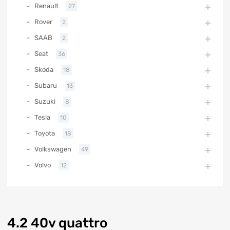
Renault
27
Rover
2
SAAB
2
Seat
36
Skoda
18
Subaru
13
Suzuki
8
Tesla
10
Toyota
18
Volkswagen
49
Volvo
12
4.2 40v quattro