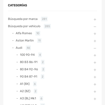
CATEGORÍAS
Búsqueda por marca
281
Búsqueda por vehiculo
285
Alfa Romeo
10
Aston Martin
11
Audi
46
100 90-94
4
80 B3 86-91
2
80 B4 92-96
2
90 B4 87-91
2
A1 (8X)
6
A2 (8Z)
2
A3 (8L) Mk1
6