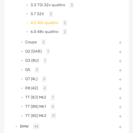
3.3 TDi 32v quattro
3
3.7 32V
5
4.2 40v quattro
2
6.0 48v quattro
2
Coupe
2
Q2 (GAB)
1
Q3 (8U)
1
Q5
2
Q7 (4L)
3
R8 (42)
4
TT (8J) Mk2
7
TT (8N) Mk1
4
TT (8S) Mk3
11
BMW
44