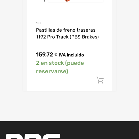
1.0
Pastillas de freno traseras
1192 Pro Track (PBS Brakes)
159,72
€
IVA Incluido
2 en stock (puede
reservarse)
Añadir al c