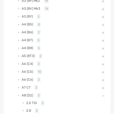
A3 (8P) Mk2
14
A3 (8V) Mk3
14
A3 (8Y)
2
A4 (B5)
8
A4 (B6)
2
A4 (B7)
5
A4 (B8)
5
A5 (8T3)
2
A6 (C4)
2
A6 (C5)
10
A6 (C6)
2
A7 C7
2
A8 (D2)
5
2.5 TDi
5
2.8
5