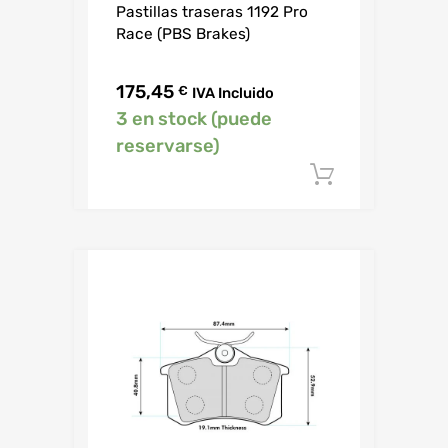
Pastillas traseras 1192 Pro
Race (PBS Brakes)
175,45
€
IVA Incluido
3 en stock (puede
reservarse)
Añadir al c