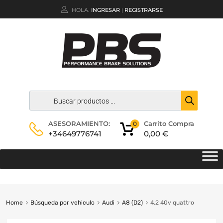
HOLA.
INGRESAR
REGISTRARSE
|
Carrito Compra
ASESORAMIENTO:
0
0,00
€
+34649776741
Home
Búsqueda por vehiculo
Audi
A8 (D2)
4.2 40v quattro