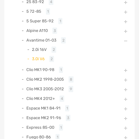
25 83-92
4
5 72-85
1
5 Super 85-92
1
Alpine A110
3
Avantime 01-03
2
2.0i 16V
2
3.0i V6
2
Clio MK1 90-98
1
Clio MK2 1998-2005
8
Clio MK3 2005-2012
9
Clio MK4 2012+
4
Espace MK1 84-91
1
Espace MK2 91-96
3
Express 85-00
1
Fuego 80-86
1