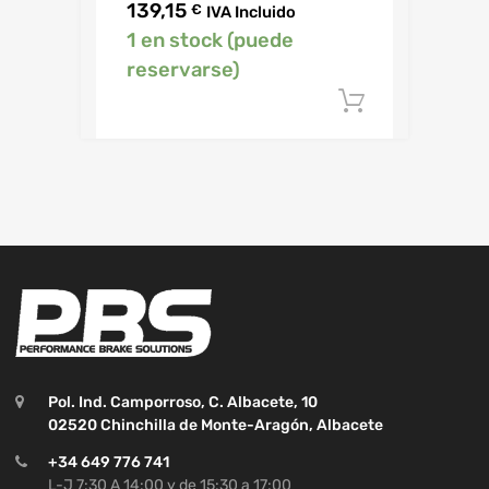
139,15
€
IVA Incluido
1 en stock (puede
reservarse)
Añadir al c
Pol. Ind. Camporroso, C. Albacete, 10
02520 Chinchilla de Monte-Aragón, Albacete
+34 649 776 741
L-J 7:30 A 14:00 y de 15:30 a 17:00