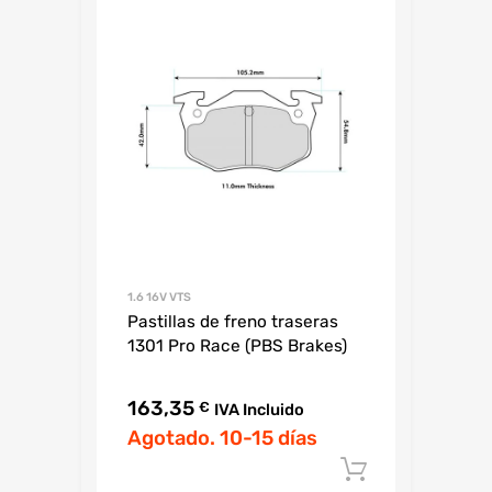
1.6 16V VTS
Pastillas de freno traseras
1301 Pro Race (PBS Brakes)
163,35
€
IVA Incluido
Agotado. 10-15 días
Añadir al c