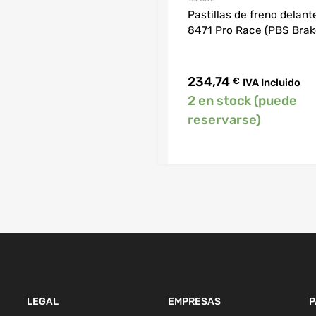
Pastillas de freno delant
8471 Pro Race (PBS Brak
234,74
€
IVA Incluido
2 en stock (puede
reservarse)
LEGAL
EMPRESAS
P