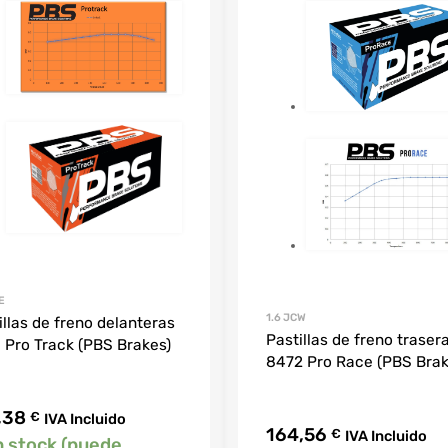
E
1.6 JCW
illas de freno delanteras
Pastillas de freno traser
 Pro Track (PBS Brakes)
8472 Pro Race (PBS Brak
,38
€
IVA Incluido
164,56
€
IVA Incluido
n stock (puede