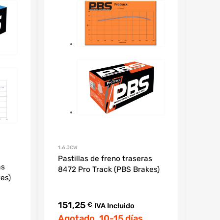
1.6 JCW
Pastillas de freno traseras
as
8472 Pro Track (PBS Brakes)
es)
151,25
€
IVA Incluido
Agotado. 10-15 días