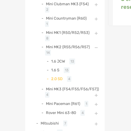
Mini Clubman MK3 (F54)
res
2
Mini Countryman (R60)
1
Mini MK1 (R50/R52/R53)
8
Mini MK2 (R55/R56/R57)
14
1.6 JCW
13
1.6 S
13
2.0 SD
4
Mini MK3 (F54/F55/F56/F57))
4
Mini Paceman (R61)
1
Rover Mini 63-80
4
Mitsubishi
7