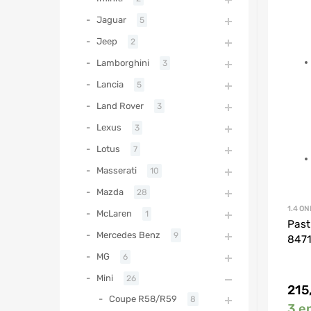
Jaguar
5
Jeep
2
Lamborghini
3
Lancia
5
Land Rover
3
Lexus
3
Lotus
7
Masserati
10
Mazda
28
1.4 ON
McLaren
1
Past
Mercedes Benz
9
8471
MG
6
Mini
26
215
Coupe R58/R59
8
3 e