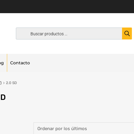
og
Contacto
)
2.0 SD
SD