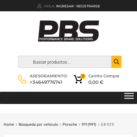
HOLA.
INGRESAR
REGISTRARSE
|
Carrito Compra
ASESORAMIENTO:
0
0,00
€
+34649776741
Home
Búsqueda por vehiculo
Porsche
911 (991)
3.8 GT3