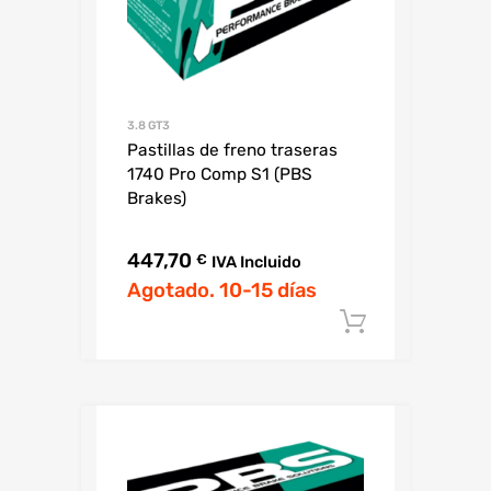
3.8 GT3
Pastillas de freno traseras
1740 Pro Comp S1 (PBS
Brakes)
447,70
€
IVA Incluido
Agotado. 10-15 días
Añadir al c