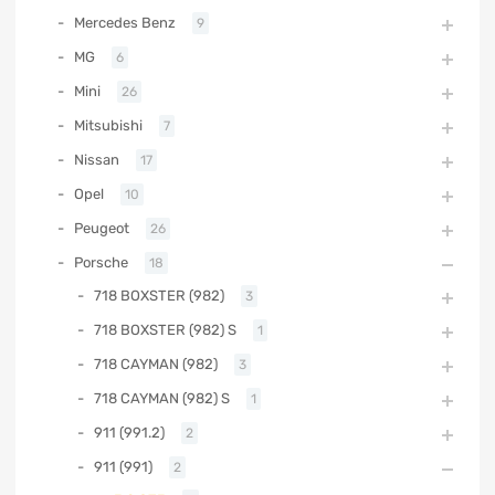
Mercedes Benz
9
MG
6
Mini
26
Mitsubishi
7
Nissan
17
Opel
10
Peugeot
26
Porsche
18
718 BOXSTER (982)
3
718 BOXSTER (982) S
1
718 CAYMAN (982)
3
718 CAYMAN (982) S
1
911 (991.2)
2
911 (991)
2