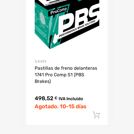
3.8 GT3
Pastillas de freno delanteras
1741 Pro Comp S1 (PBS
Brakes)
498,52
€
IVA Incluido
Agotado. 10-15 días
Añadir al c