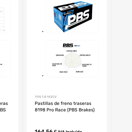
111S 1.8 143CV
Pastillas de freno traseras
eras
8198 Pro Race (PBS Brakes)
PBS
164,56
€
IVA Incluido