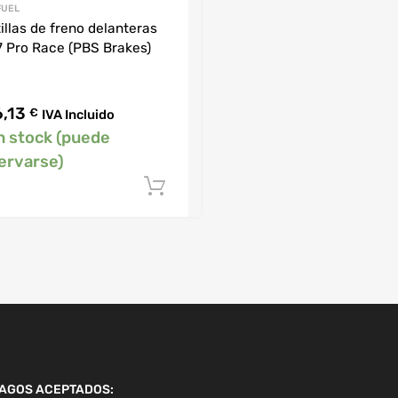
IFUEL
illas de freno delanteras
 Pro Race (PBS Brakes)
6,13
€
IVA Incluido
n stock (puede
ervarse)
arrito
Añadir al carrito
AGOS ACEPTADOS: