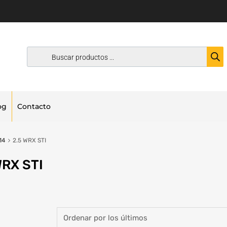
og
Contacto
14
2.5 WRX STI
WRX STI