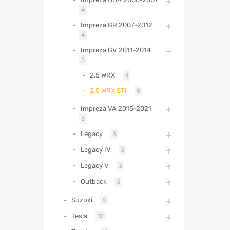
4
Impreza GR 2007-2012
4
Impreza GV 2011-2014
5
2.5 WRX
4
2.5 WRX STI
5
Impreza VA 2015-2021
3
Legacy
3
Legacy IV
3
Legacy V
3
Outback
3
Suzuki
8
Tesla
10