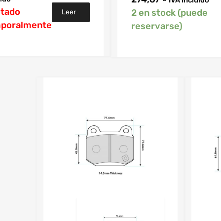
tado
2 en stock (puede
Leer
poralmente
reservarse)
más