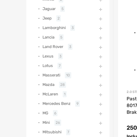
Jaguar
5
Jeep
2
Lamborghini
3
Lancia
5
Land Rover
3
Lexus
3
Lotus
7
Masserati
10
Mazda
28
2.0 ST
McLaren
1
Past
Mercedes Benz
9
8017
Brak
MG
6
Mini
26
250
Mitsubishi
7
Incl