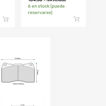
6 en stock (puede
reservarse)
Añadir al 
Añadir al carrito