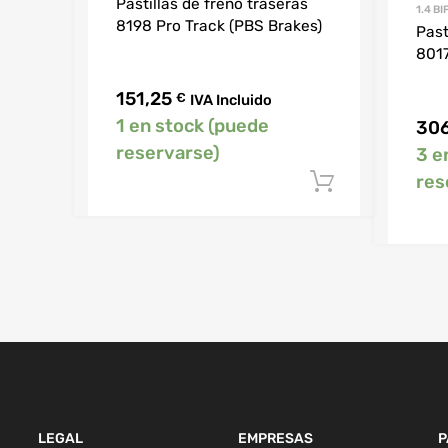
Pastillas de freno traseras
1.4 B
8198 Pro Track (PBS Brakes)
Past
8017
151,25
€
IVA Incluido
1 en stock (puede
30
reservarse)
3 e
res
Añadir al c
LEGAL
EMPRESAS
P