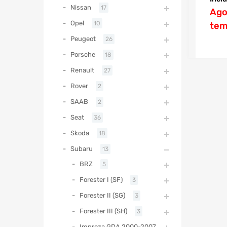
Nissan
17
Ago
Opel
10
tem
Peugeot
26
Porsche
18
Renault
27
Rover
2
SAAB
2
Seat
36
Skoda
18
Subaru
13
BRZ
5
Forester I (SF)
3
Forester II (SG)
3
Forester III (SH)
3
Impreza GDA 2000-2007