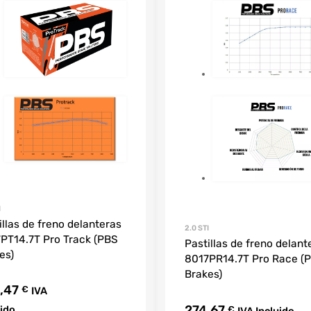
I
illas de freno delanteras
2.0 STI
PT14.7T Pro Track (PBS
Pastillas de freno delant
es)
8017PR14.7T Pro Race (
Brakes)
,47
€
IVA
274,67
uido
€
IVA Incluido