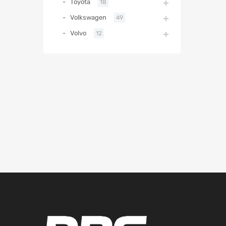
Toyota
18
Volkswagen
49
Volvo
12