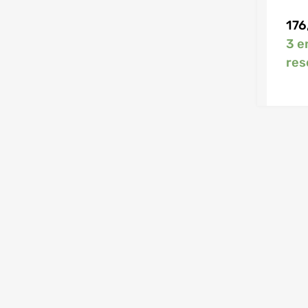
176
3 e
res