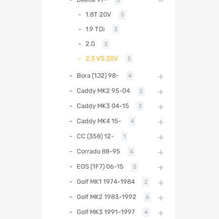
1.8T 20V
5
1.9 TDi
3
2.0
3
2.3 V5 20V
5
Bora (1J2) 98-
4
Caddy MK2 95-04
2
Caddy MK3 04-15
3
Caddy MK4 15-
4
CC (358) 12-
1
Corrado 88-95
4
EOS (1F7) 06-15
5
Golf MK1 1974-1984
2
Golf MK2 1983-1992
6
Golf MK3 1991-1997
4