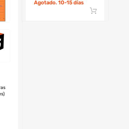
Agotado. 10-15 días
Añadir al 
ras
es)