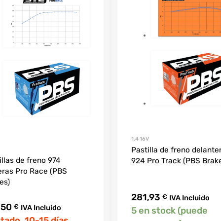
1.4 16V
Pastilla de freno delante
illas de freno 974
924 Pro Track (PBS Brak
eras Pro Race (PBS
es)
281,93
€
IVA Incluido
,50
€
IVA Incluido
5 en stock (puede
tado. 10-15 días