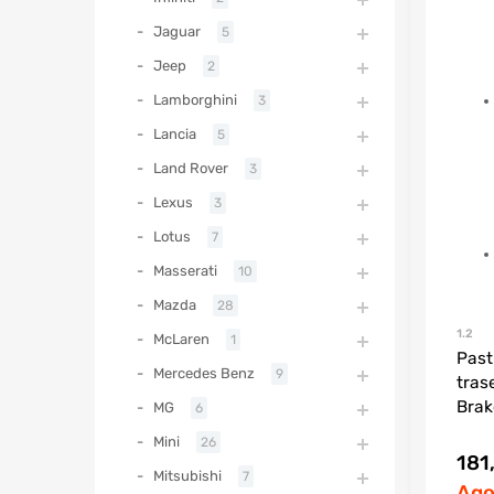
Jaguar
5
Jeep
2
Lamborghini
3
Lancia
5
Land Rover
3
Lexus
3
Lotus
7
Masserati
10
Mazda
28
1.2
McLaren
1
Past
Mercedes Benz
9
tras
Brak
MG
6
Mini
26
181
Mitsubishi
7
Ago