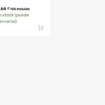
,66
€
IVA Incluido
n stock (puede
ervarse)
Añadir al carrito