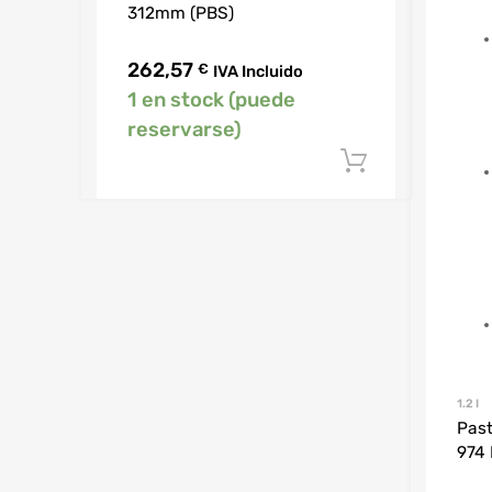
312mm (PBS)
262,57
€
IVA Incluido
1 en stock (puede
reservarse)
Añadir al c
1.2 I
Past
974 