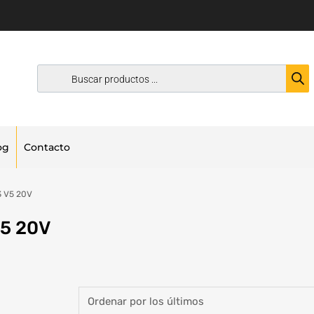
og
Contacto
3 V5 20V
V5 20V