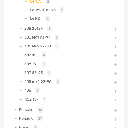
1.4 16V
2
1.6 16V Turbo S
5
1.6 HDi
2
208 2012+
8
306 MK1 93-97
2
306 MK2 97-00
5
307 01-
4
308 15-
1
309 85-93
5
405 mk2 92-96
2
406
5
RCZ 13-
1
Porsche
18
Renault
27
Rover
2