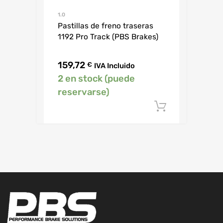
1.0
Pastillas de freno traseras
1192 Pro Track (PBS Brakes)
159,72
€
IVA Incluido
2 en stock (puede
reservarse)
Añadir al c