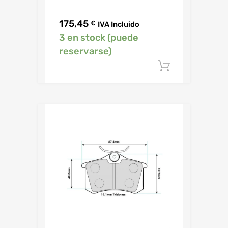
175,45
€
IVA Incluido
3 en stock (puede
reservarse)
Añadir al c