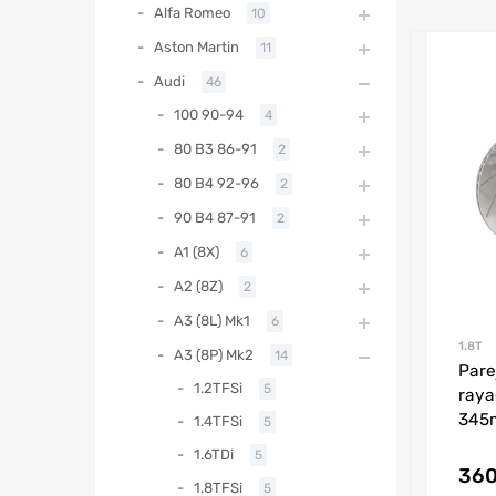
Alfa Romeo
10
Aston Martin
11
Audi
46
100 90-94
4
80 B3 86-91
2
80 B4 92-96
2
90 B4 87-91
2
A1 (8X)
6
A2 (8Z)
2
A3 (8L) Mk1
6
1.8T
A3 (8P) Mk2
14
Pare
1.2TFSi
5
raya
345
1.4TFSi
5
1.6TDi
5
360
1.8TFSi
5