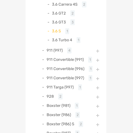
3.6 Carrera 4S
2
3.6 GT2
2
3.6 GT3
3
3.6 S
1
3.6 Turbo 4
1
911 (997)
4
911 Convertible (991)
1
911 Convertible (996)
1
911 Convertible (997)
1
911 Targa (997)
1
928
2
Boxster (981)
1
Boxster (986)
2
Boxster (986) S
2