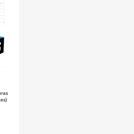
eras
es)