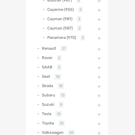
Boxster (987)
3
Cayenne (955)
5
Cayman (981)
3
Cayman (987)
2
Panamera (970)
5
Renault
27
Rover
2
SAAB
2
Seat
36
Skoda
18
Subaru
13
Suzuki
8
Tesla
10
Toyota
18
Volkswagen
49