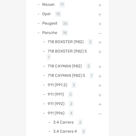
Nissan
17
Opel
10
Peugeot
26
Porsche
18
718 BOXSTER (982)
3
718 BOXSTER (982) S
1
718 CAYMAN (982)
3
718 CAYMAN (982) S
1
911 (991.2)
2
911 (991)
2
911 (992)
2
911 (996)
4
3.4 Carrera
2
3.4 Carrera 4
2