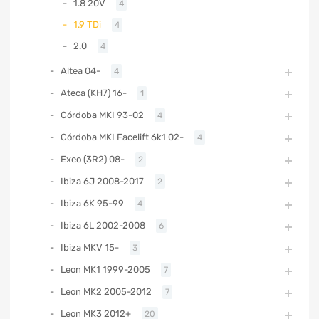
1.8 20V
4
1.9 TDi
4
2.0
4
Altea 04-
4
Ateca (KH7) 16-
1
Córdoba MKI 93-02
4
Córdoba MKI Facelift 6k1 02-
4
Exeo (3R2) 08-
2
Ibiza 6J 2008-2017
2
Ibiza 6K 95-99
4
Ibiza 6L 2002-2008
6
Ibiza MKV 15-
3
Leon MK1 1999-2005
7
Leon MK2 2005-2012
7
Leon MK3 2012+
20