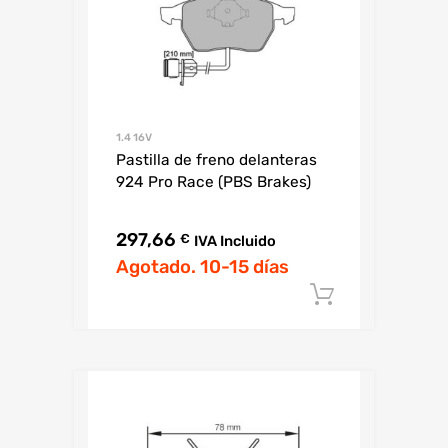
1.4 16V
Pastilla de freno delanteras
924 Pro Race (PBS Brakes)
297,66
€
IVA Incluido
Agotado. 10-15 días
Añadir al c