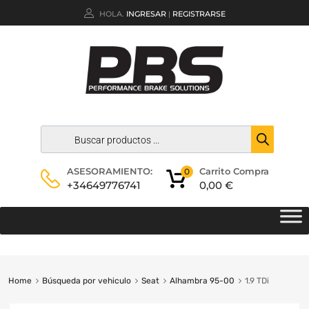
HOLA.
INGRESAR
REGISTRARSE
|
Carrito Compra
ASESORAMIENTO:
0
0,00
€
+34649776741
Home
Búsqueda por vehiculo
Seat
Alhambra 95-00
1.9 TDi