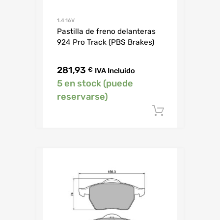
1.4 16V
Pastilla de freno delanteras
924 Pro Track (PBS Brakes)
281,93
€
IVA Incluido
5 en stock (puede
reservarse)
Añadir al c