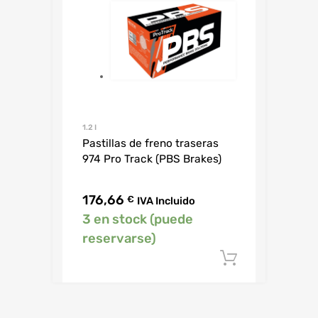
1.2 I
Pastillas de freno traseras
974 Pro Track (PBS Brakes)
176,66
€
IVA Incluido
3 en stock (puede
reservarse)
Añadir al c