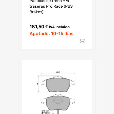
Pastillas de freno 974
traseras Pro Race (PBS
Brakes)
181,50
€
IVA Incluido
Agotado. 10-15 días
Añadir al c