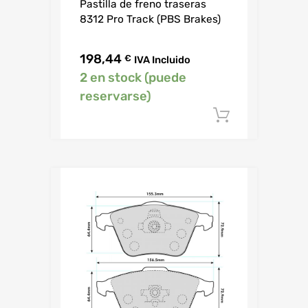
Pastilla de freno traseras
8312 Pro Track (PBS Brakes)
198,44
€
IVA Incluido
2 en stock (puede
reservarse)
Añadir al c