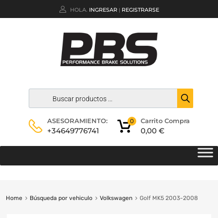
HOLA.
INGRESAR
REGISTRARSE
|
Carrito Compra
ASESORAMIENTO:
0
0,00
€
+34649776741
Home
Búsqueda por vehiculo
Volkswagen
Golf MK5 2003-2008