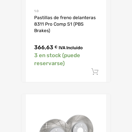
1.0
Pastillas de freno delanteras
8311 Pro Comp S1 (PBS
Brakes)
366,63
€
IVA Incluido
3 en stock (puede
reservarse)
Añadir al c