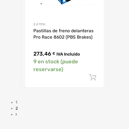
2.0 TFSI
Pastillas de freno delanteras
Pro Race 8602 (PBS Brakes)
273,46
€
IVA Incluido
9 en stock (puede
reservarse)
Añadir al c
1
2