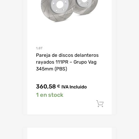
1.8T
Pareja de discos delanteros
rayados 111PR – Grupo Vag
345mm (PBS)
360,58
€
IVA Incluido
1 en stock
Añadir al c