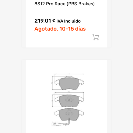
8312 Pro Race (PBS Brakes)
219,01
€
IVA Incluido
Agotado. 10-15 días
Añadir al c