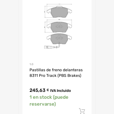
1.0
Pastillas de freno delanteras
8311 Pro Track (PBS Brakes)
245,63
€
IVA Incluido
1 en stock (puede
reservarse)
Añadir al c