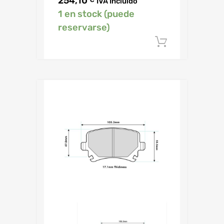
254,10
IVA Incluido
1 en stock (puede
reservarse)
Añadir al c