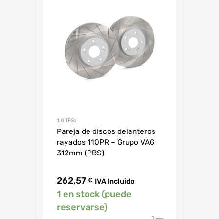
1.0 TFSI
Pareja de discos delanteros
rayados 110PR – Grupo VAG
312mm (PBS)
262,57
€
IVA Incluido
1 en stock (puede
reservarse)