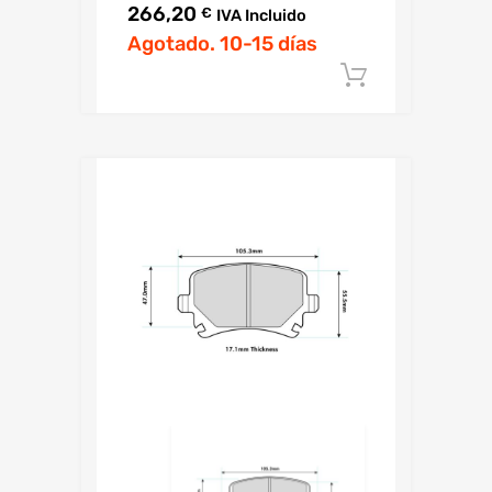
266,20
€
IVA Incluido
Agotado. 10-15 días
Añadir al c