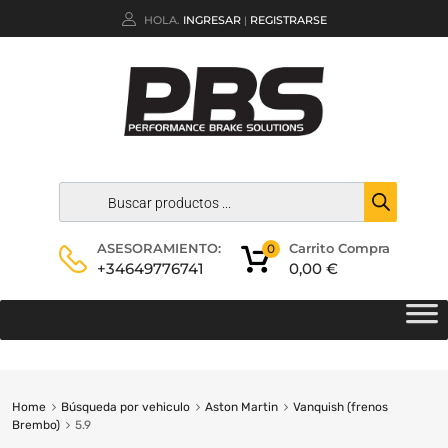
HOLA.
INGRESAR
REGISTRARSE
|
Carrito Compra
ASESORAMIENTO:
0
0,00
€
+34649776741
Home
Búsqueda por vehiculo
Aston Martin
Vanquish (frenos
Brembo)
5.9