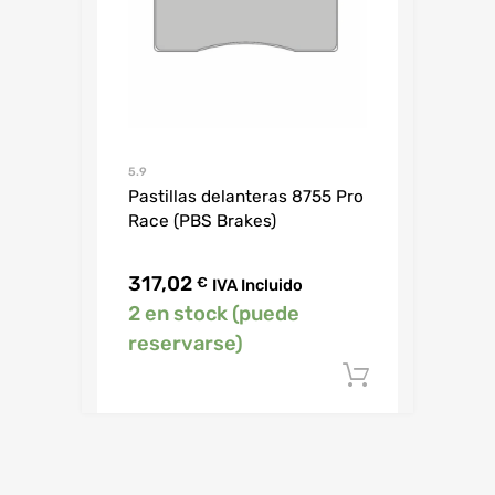
5.9
Pastillas delanteras 8755 Pro
Race (PBS Brakes)
317,02
€
IVA Incluido
2 en stock (puede
reservarse)
Añadir al c