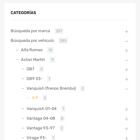
CATEGORÍAS
Búsqueda por marca
281
Búsqueda por vehiculo
285
Alfa Romeo
10
Aston Martin
11
DB7
2
DB9 03-
1
Vanquish (frenos Brembo)
2
5.9
2
Vanquish 01-04
1
Vantage 04-08
8
Vantage 93-97
2
Virage 93-
1