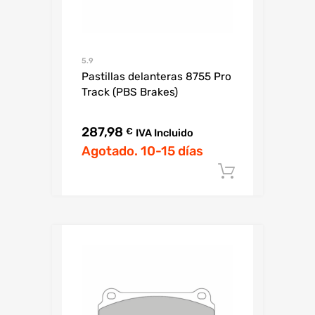
5.9
Pastillas delanteras 8755 Pro
Track (PBS Brakes)
287,98
€
IVA Incluido
Agotado. 10-15 días
Añadir al c