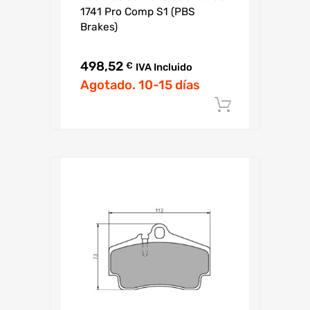
1741 Pro Comp S1 (PBS
Brakes)
498,52
€
IVA Incluido
Agotado. 10-15 días
Añadir al c