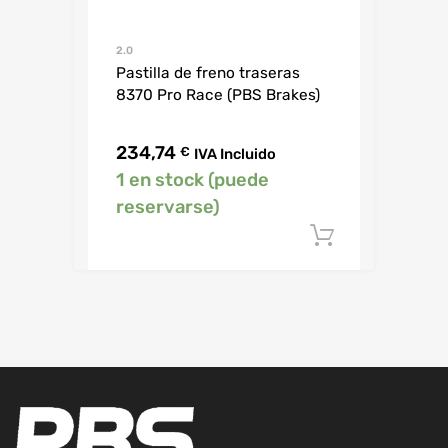
2.0
Pastilla de freno traseras
8370 Pro Race (PBS Brakes)
234,74
€
IVA Incluido
1 en stock (puede
reservarse)
Añadir al c