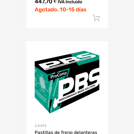
447,70
€
IVA Incluido
Agotado. 10-15 días
Añadir al c
3.8 GT3
Pastillas de freno delanteras