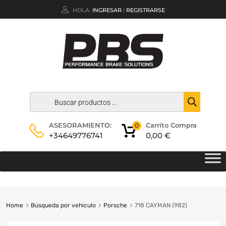
HOLA.
INGRESAR
REGISTRARSE
|
Carrito Compra
ASESORAMIENTO:
0
0,00
€
+34649776741
Home
Búsqueda por vehiculo
Porsche
718 CAYMAN (982)