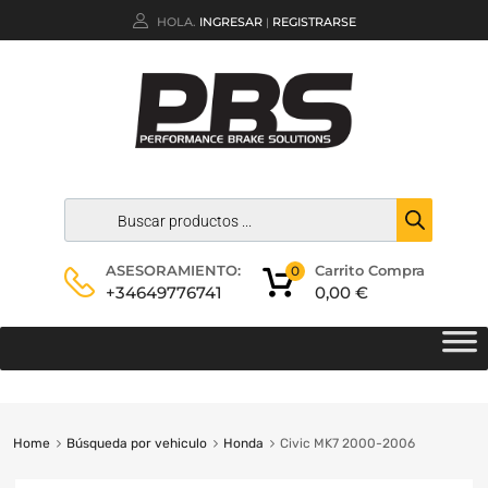
HOLA.
INGRESAR
REGISTRARSE
|
Carrito Compra
ASESORAMIENTO:
0
0,00
€
+34649776741
Home
Búsqueda por vehiculo
Honda
Civic MK7 2000-2006