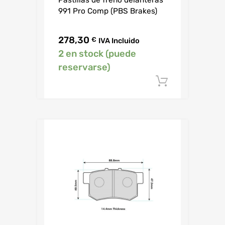
Pastillas de freno delanteras
991 Pro Comp (PBS Brakes)
278,30
€
IVA Incluido
2 en stock (puede
reservarse)
Añadir al c