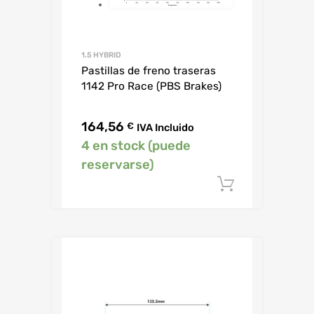
1.5 HYBRID
Pastillas de freno traseras
1142 Pro Race (PBS Brakes)
164,56
€
IVA Incluido
4 en stock (puede
reservarse)
Añadir al c