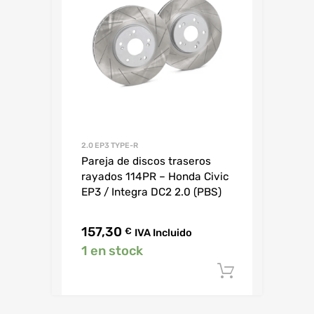
2.0 EP3 TYPE-R
Pareja de discos traseros
rayados 114PR – Honda Civic
EP3 / Integra DC2 2.0 (PBS)
157,30
€
IVA Incluido
1 en stock
Añadir al c