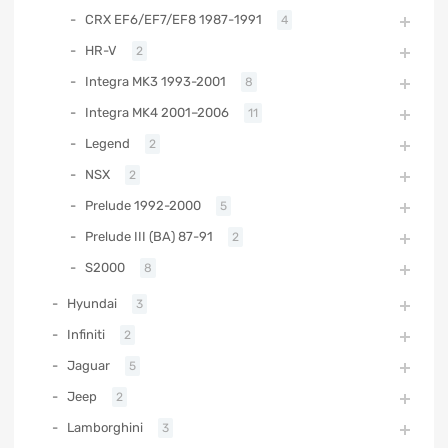
CRX EF6/EF7/EF8 1987-1991
4
HR-V
2
Integra MK3 1993-2001
8
Integra MK4 2001–2006
11
Legend
2
NSX
2
Prelude 1992-2000
5
Prelude III (BA) 87-91
2
S2000
8
Hyundai
3
Infiniti
2
Jaguar
5
Jeep
2
Lamborghini
3