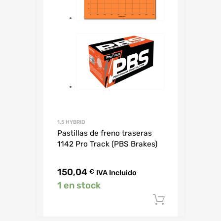
1.5 HYBRID
Pastillas de freno traseras
1142 Pro Track (PBS Brakes)
150,04
€
IVA Incluido
1 en stock
Añadir al c