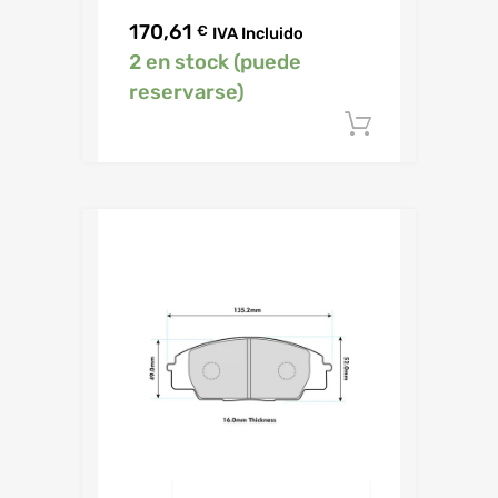
170,61
€
IVA Incluido
2 en stock (puede
reservarse)
Añadir al c