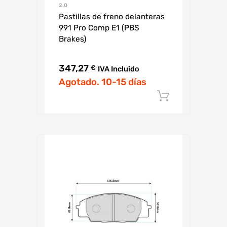
2.0
Pastillas de freno delanteras
991 Pro Comp E1 (PBS
Brakes)
347,27
€
IVA Incluido
Agotado. 10-15 días
Añadir al c