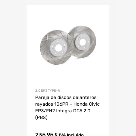
2.0 EP3 TYPE-R
Pareja de discos delanteros
rayados 106PR – Honda Civic
EP3/FN2 Integra DC5 2.0
(PBS)
235,95
€
IVA Incluido