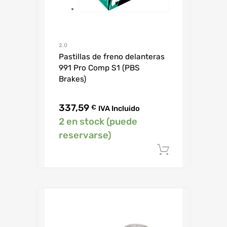
2.0
Pastillas de freno delanteras
991 Pro Comp S1 (PBS
Brakes)
337,59
€
IVA Incluido
2 en stock (puede
reservarse)
Añadir al c