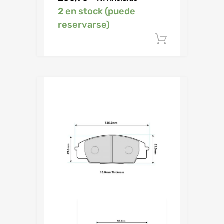
2 en stock (puede
reservarse)
Añadir al c