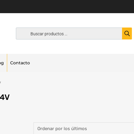
og
Contacto
V
24V