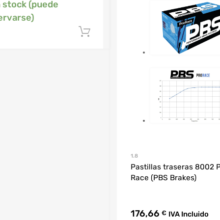
n stock (puede
ervarse)
Añadir al carrito
1.8
Pastillas traseras 8002 
Race (PBS Brakes)
176,66
€
IVA Incluido