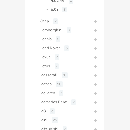
4.0 24V
3
6.0 i
3
Jeep
2
Lamborghini
3
Lancia
5
Land Rover
3
Lexus
3
Lotus
7
Masserati
10
Mazda
28
McLaren
1
Mercedes Benz
9
MG
6
Mini
26
Mitsubishi
7