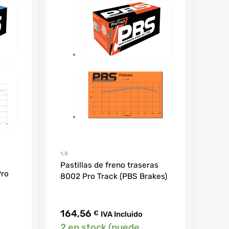
1.8
Pastillas de freno traseras
Pro
8002 Pro Track (PBS Brakes)
164,56
€
IVA Incluido
2 en stock (puede