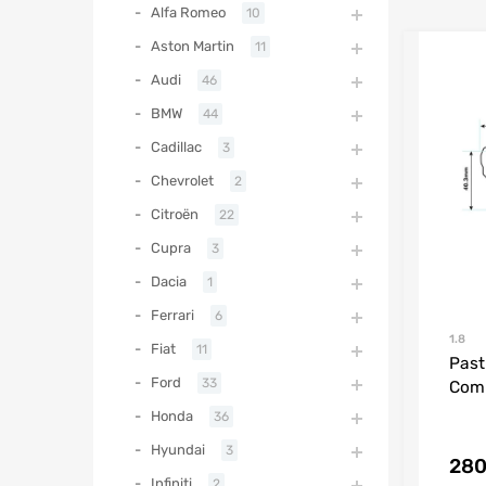
Alfa Romeo
10
Aston Martin
11
Audi
46
BMW
44
Cadillac
3
Chevrolet
2
Citroën
22
Cupra
3
Dacia
1
Ferrari
6
1.8
Fiat
11
Past
Ford
33
Comp
Honda
36
Hyundai
3
280
Infiniti
2