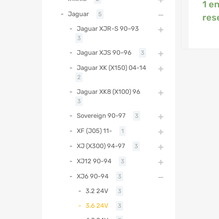
1 e
Jaguar
5
res
Jaguar XJR-S 90–93
3
Jaguar XJS 90–96
3
Jaguar XK (X150) 04-14
2
Jaguar XK8 (X100) 96
3
Sovereign 90-97
3
XF (J05) 11-
1
XJ (X300) 94-97
3
XJ12 90-94
3
XJ6 90-94
3
3.2 24V
3
3.6 24V
3