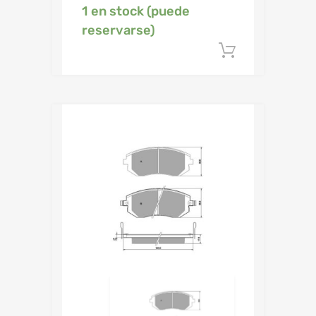
1 en stock (puede
reservarse)
Añadir al c