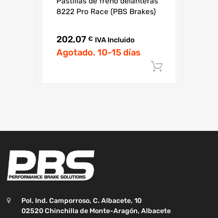
Pastillas de freno delanteras
8222 Pro Race (PBS Brakes)
202,07
€
IVA Incluido
Agotado. 10-15 días
Añadir al c
Pol. Ind. Camporroso, C. Albacete, 10
02520 Chinchilla de Monte-Aragón, Albacete