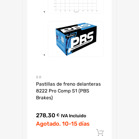
2.0
Pastillas de freno delanteras
8222 Pro Comp S1 (PBS
Brakes)
278,30
€
IVA Incluido
Agotado. 10-15 días
Añadir al c