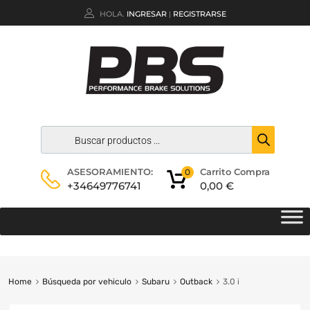
HOLA.
INGRESAR
REGISTRARSE
|
Carrito Compra
ASESORAMIENTO:
0
0,00
€
+34649776741
Home
Búsqueda por vehiculo
Subaru
Outback
3.0 i