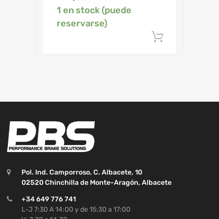
1 en stock (puede
reservarse)
Añadir al c
Pol. Ind. Camporroso, C. Albacete, 10
02520 Chinchilla de Monte-Aragón, Albacete
+34 649 776 741
L-J 7:30 A 14:00 y de 15:30 a 17:00