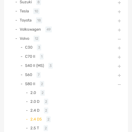
Suzuki
8
Tesla
10
Toyota
18
Volkswagen
49
Volvo
12
C30
3
C70 II
1
S40 II (MS)
3
S60
7
S80 II
2
2.0
2
2.0 D
2
2.4 D
2
2.4 D5
2
2.5 T
2