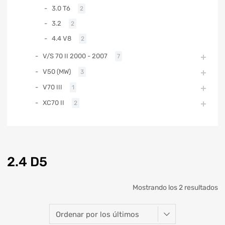
3.0 T6
2
3.2
2
4.4 V8
2
V/S 70 II 2000 - 2007
7
V50 (MW)
3
V70 III
1
XC70 II
2
2.4 D5
Mostrando los 2 resultados