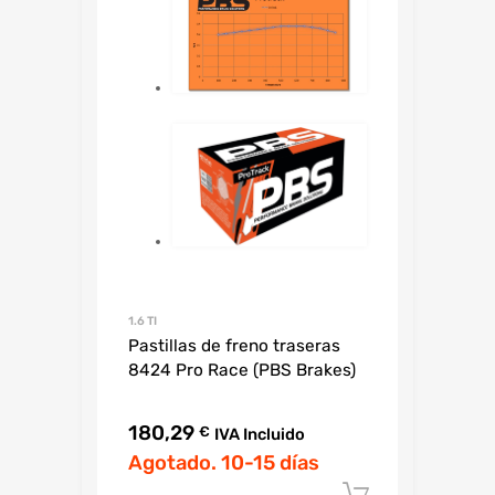
1.6 TI
Pastillas de freno traseras
8424 Pro Race (PBS Brakes)
180,29
€
IVA Incluido
Agotado. 10-15 días
Añadir al c