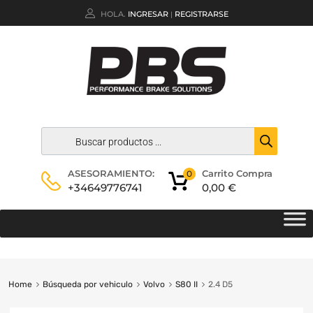
HOLA.
INGRESAR
REGISTRARSE
|
Carrito Compra
ASESORAMIENTO:
0
0,00
€
+34649776741
Home
Búsqueda por vehiculo
Volvo
S80 II
2.4 D5