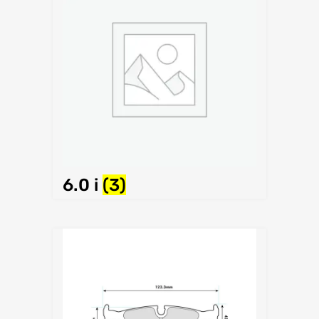
6.0 i
(3)