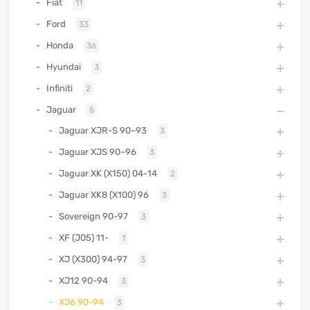
Fiat
11
Ford
33
Honda
36
Hyundai
3
Infiniti
2
Jaguar
5
Jaguar XJR-S 90–93
3
Jaguar XJS 90–96
3
Jaguar XK (X150) 04-14
2
Jaguar XK8 (X100) 96
3
Sovereign 90-97
3
XF (J05) 11-
1
XJ (X300) 94-97
3
XJ12 90-94
3
XJ6 90-94
3