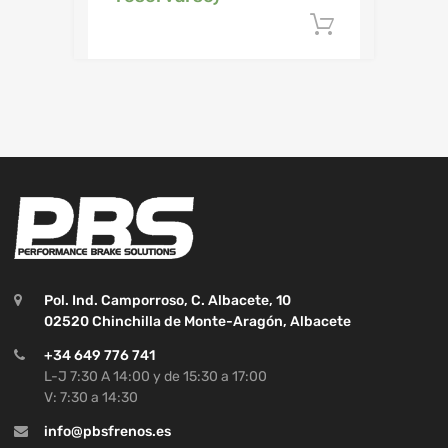
Añadir al c
Pol. Ind. Camporroso, C. Albacete, 10
02520 Chinchilla de Monte-Aragón, Albacete
+34 649 776 741
L-J 7:30 A 14:00 y de 15:30 a 17:00
V: 7:30 a 14:30
info@pbsfrenos.es