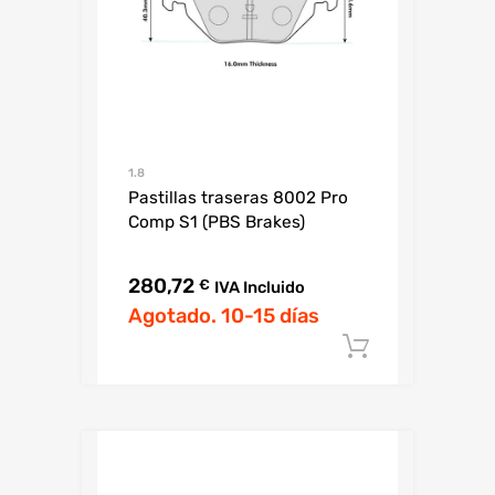
1.8
Pastillas traseras 8002 Pro
Comp S1 (PBS Brakes)
280,72
€
IVA Incluido
Agotado. 10-15 días
Añadir al c