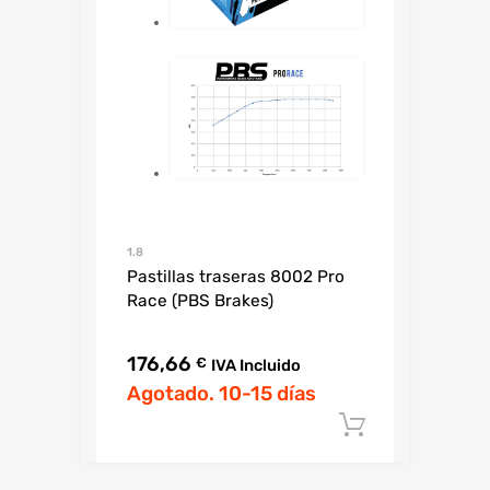
1.8
Pastillas traseras 8002 Pro
Race (PBS Brakes)
176,66
€
IVA Incluido
Agotado. 10-15 días
Añadir al c