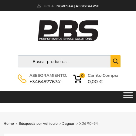
HOLA.
INGRESAR
REGISTRARSE
|
Carrito Compra
ASESORAMIENTO:
0
0,00
€
+34649776741
Home
Búsqueda por vehiculo
Jaguar
XJ6 90-94