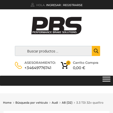
HOLA.
INGRESAR
REGISTRARSE
|
Carrito Compra
ASESORAMIENTO:
0
0,00
€
+34649776741
Home
Búsqueda por vehiculo
Audi
A8 (D2)
3.3 TDi 32v quattro