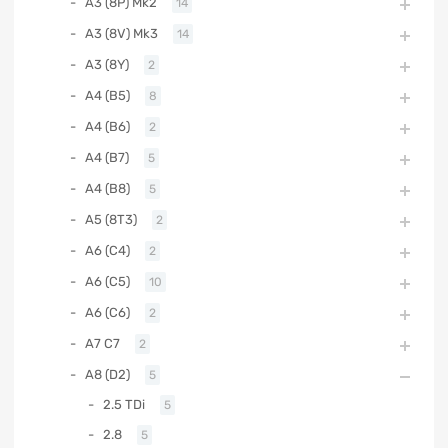
A3 (8P) Mk2
14
A3 (8V) Mk3
14
A3 (8Y)
2
A4 (B5)
8
A4 (B6)
2
A4 (B7)
5
A4 (B8)
5
A5 (8T3)
2
A6 (C4)
2
A6 (C5)
10
A6 (C6)
2
A7 C7
2
A8 (D2)
5
2.5 TDi
5
2.8
5