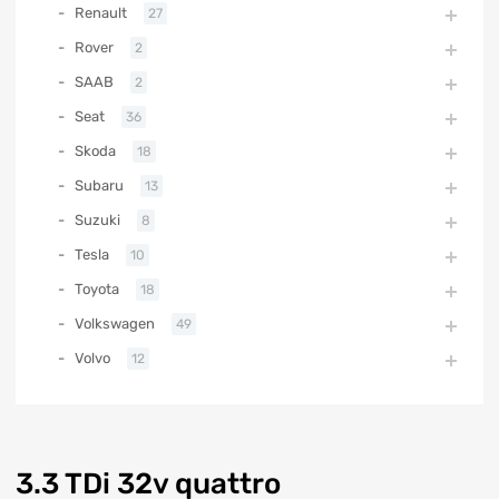
Renault
27
Rover
2
SAAB
2
Seat
36
Skoda
18
Subaru
13
Suzuki
8
Tesla
10
Toyota
18
Volkswagen
49
Volvo
12
3.3 TDi 32v quattro