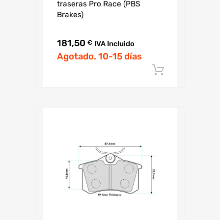
traseras Pro Race (PBS
Brakes)
181,50
€
IVA Incluido
Agotado. 10-15 días
Añadir al c