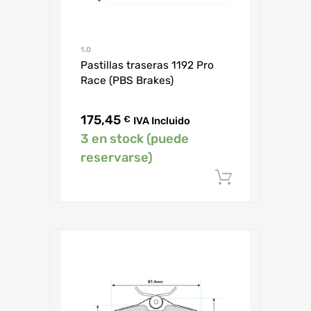
1.0
Pastillas traseras 1192 Pro
Race (PBS Brakes)
175,45
€
IVA Incluido
3 en stock (puede
reservarse)
Añadir al c