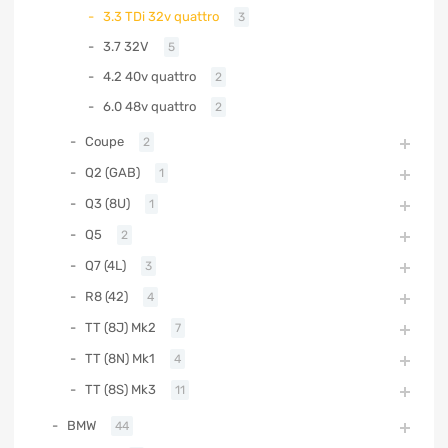
3.3 TDi 32v quattro
3
3.7 32V
5
4.2 40v quattro
2
6.0 48v quattro
2
Coupe
2
Q2 (GAB)
1
Q3 (8U)
1
Q5
2
Q7 (4L)
3
R8 (42)
4
TT (8J) Mk2
7
TT (8N) Mk1
4
TT (8S) Mk3
11
BMW
44