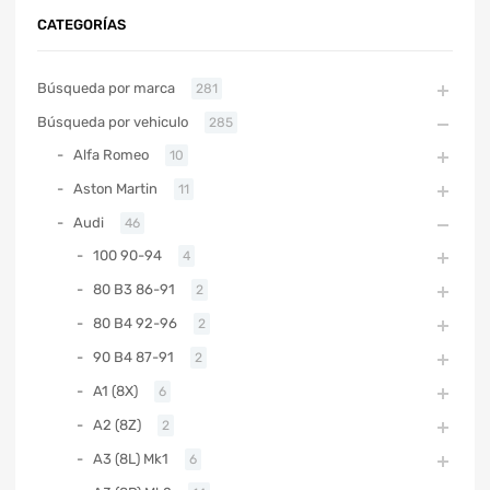
CATEGORÍAS
Búsqueda por marca
281
Búsqueda por vehiculo
285
Alfa Romeo
10
Aston Martin
11
Audi
46
100 90-94
4
80 B3 86-91
2
80 B4 92-96
2
90 B4 87-91
2
A1 (8X)
6
A2 (8Z)
2
A3 (8L) Mk1
6