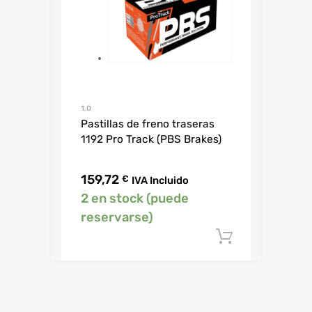
1.0
Pastillas de freno traseras
1192 Pro Track (PBS Brakes)
159,72
€
IVA Incluido
2 en stock (puede
reservarse)
Añadir al c