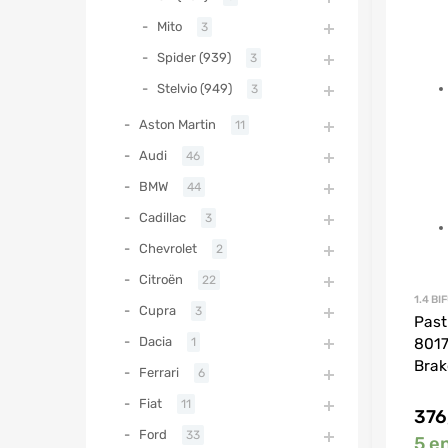
Mito
3
Spider (939)
3
Stelvio (949)
3
Aston Martin
11
Audi
46
BMW
44
Cadillac
3
Chevrolet
2
Citroën
22
1.4 BI
Cupra
3
Past
Dacia
1
8017
Brak
Ferrari
6
Fiat
11
376
Ford
33
5 e