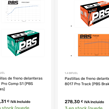
FUEL
1.4 BIFUEL
illas de freno delanteras
Pastillas de freno delant
 Pro Comp S1 (PBS
8017 Pro Track (PBS Bra
es)
,31
278,30
€
€
IVA Incluido
IVA Incluido
n stock (puede
3 en stock (puede