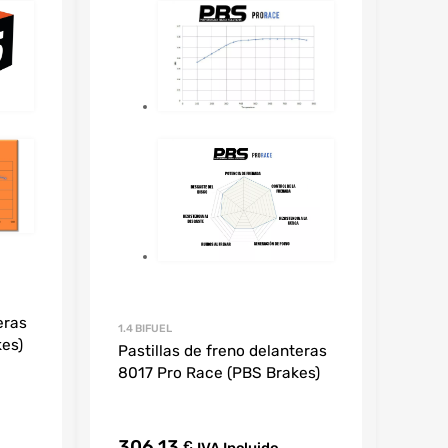
eras
1.4 BIFUEL
kes)
Pastillas de freno delanteras
8017 Pro Race (PBS Brakes)
306,13
€
IVA Incluido