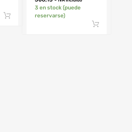
3 en stock (puede
reservarse)
Añadir al carrito
Añadir al 