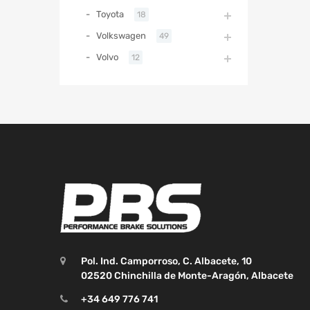
Toyota
18
Volkswagen
49
Volvo
12
Pol. Ind. Camporroso, C. Albacete, 10
02520 Chinchilla de Monte-Aragón, Albacete
+34 649 776 741