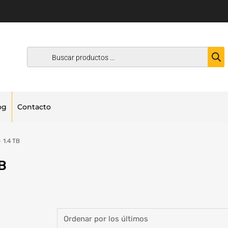
og
Contacto
1.4 TB
TB